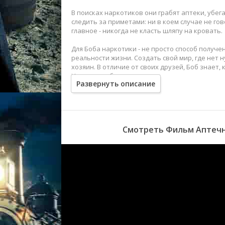
В поисках наркотиков они грабят аптеки, убега
следить за приметами: ни в коем случае не гов
главное - никогда не класть шляпу на кровать.
Для Боба наркотики - не просто способ получ
реальности жизни. Создать свой мир, где нет
хозяин. В отличие от своих друзей, Боб знает,
Но когда-нибудь игра закончится...
Развернуть описание
Смотреть Фильм Аптечны