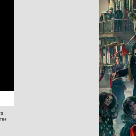
0 -
тве.