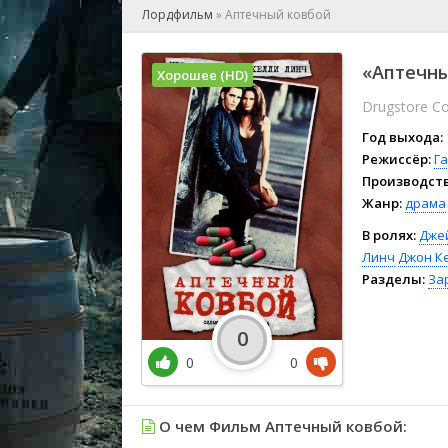
🎲 Игра
Лордфильм
»
Аптечный ковбой
🎙 Концерт
👫 Мелод
«Аптечны
Хорошее (HD)
🕺 Мюзик
Drugstore C
👨‍💻 Реал
🎤 Ток-шо
Год выхода:
🧙‍♀️ Фант
Режиссёр:
Га
Производств
🏅 Церем
Жанр:
драма
В ролях:
Дже
Линч
Джон К
Разделы:
За
0
0
0
О чем Фильм Аптечный ковбой: