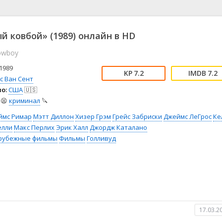
📖 История
🤪 Комедия
🎥 Короткометражка
🔪 Криминал
рама
🎼 Музыка
🧚‍♀️ Мультфильм
й ковбой» (1989) онлайн в HD
л
👨‍💼 Новости
🎒 Приключения
owboy
ьное тв
👨‍👩‍👧‍👦 Семейный
⚽ Спорт
у
🤯 Триллер
😱 Ужасы
1989
7.2
7.2
астика
🤠 Фильм-нуар
🧝‍♂️ Фэнтези
с Ван Сент
о:
США
🇺🇸
ония
😫
криминал
🔪
ймс Римар
Мэтт Диллон
Хизер Грэм
Грейс Забриски
Джеймс ЛеГрос
Ке
елли
Макс Перлих
Эрик Халл
Джордж Каталано
рубежные фильмы
Фильмы
Голливуд
17.03.2