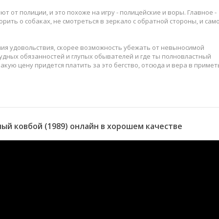
ют от полиции, и это похоже на игру - полицейские и воры. Главное -
орить о собаках, не смотреться в зеркало с обратной стороны, и сам
ения удовольствия, скорее возможность убежать от невыносимой
 нудных обязанностей и глупых обывателей и где ты полновластный
 какую цену придется платить за это бегство, отсюда и вера в примет
й ковбой (1989) онлайн в хорошем качестве