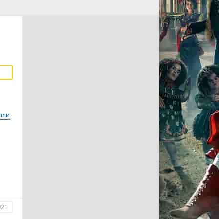
лли
021