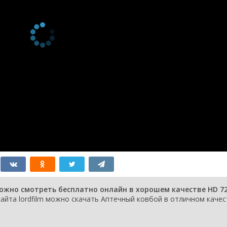
ожно смотреть бесплатно онлайн в хорошем качестве HD 72
айта lordfilm можно скачать Аптечный ковбой в отличном качес