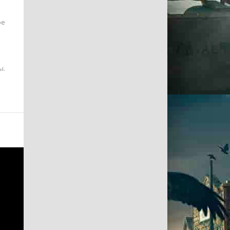
ое
ы.