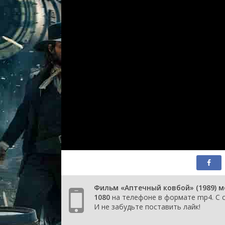
Фильм «Аптечный ковбой» (1989) м
1080
на телефоне в формате mp4. С с
И не забудьте поставить лайк!