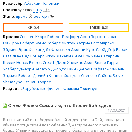
Режиссёр:
Абрахам Полонски
Производство:
США
🇺🇸
Жанр:
драма
😫
вестерн
🐎
6.4
6.3
В ролях:
Сьюзен Кларк
Роберт Редфорд
Джон Вернон
Чарльз
МакГроу
Роберт Блейк
Роберт Липтон
Кэтрин Росс
Чарльз
Эйдмен
Эрик Холланд
Лу Фриззелл
Джонни Кунс
Ллойд Гоф
Бэрри
Салливан
Нед Ромеро
Джон Дахейм
Ли де Бру
Уэйн Сатерлин
Шелли Новак
Everett Creach
Джон Хадкинс
Джон Вилер
Гарри
Уолберг
Джерри Веласко
Джордж Тайн
Джером Рафаэль
Микель
Энджел
Роберт Дюлейн
Кеннет Холцман
Спенсер Лайонс
Steve
Shemayne
Стэнли Торрес
Разделы:
Зарубежные фильмы
Фильмы
Голливуд
О чем Фильм Скажи им, что Вилли-Бой здесь:
17.03.2021
Вспыльчивый и свободолюбивый индеец Уилли Бой, защищаясь,
убивает отца своей возлюбленной, настроенного против их
брака. Уилли и девушка вынуждены бежать, но в погоню за ними