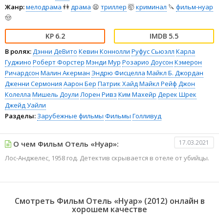
Жанр:
мелодрама
👫
драма
😫
триллер
🤯
криминал
🔪
фильм-нуар
🤠
6.2
5.5
В ролях:
Дэнни ДеВито
Кевин Коннолли
Руфус Сьюэлл
Карла
Гуджино
Роберт Форстер
Мэнди Мур
Розарио Доусон
Кэмерон
Ричардсон
Малин Акерман
Эндрю Фисцелла
Майкл Б. Джордан
Дженни Сермония
Аарон Бер
Патрик Хайд
Майкл Рейф
Джон
Колелла
Мишель Доули
Лорен Ривз
Ким Махейр
Дерек Шрек
Джейд Уайли
Разделы:
Зарубежные фильмы
Фильмы
Голливуд
17.03.2021
О чем Фильм Отель «Нуар»:
Лос-Анджелес, 1958 год. Детектив скрывается в отеле от убийцы.
Смотреть Фильм Отель «Нуар» (2012) онлайн в
хорошем качестве