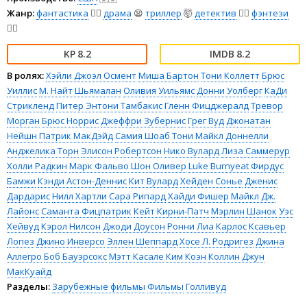
Жанр:
фантастика
🧙‍♀️
драма
😫
триллер
🤯
детектив
🕵️‍♂️
фэнтези
🧝‍♂️
8.2
8.2
В ролях:
Хэйли Джоэл Осмент
Миша Бартон
Тони Коллетт
Брюс
Уиллис
М. Найт Шьямалан
Оливия Уильямс
Донни Уолберг
КаДи
Стрикленд
Питер Энтони Тамбакис
Гленн Фицджералд
Тревор
Морган
Брюс Норрис
Джеффри Зубернис
Грег Вуд
Джонатан
Нейшн
Патрик МакДэйд
Самия Шоаб
Тони Майкл Доннелли
Анджелика Торн
Элисон Робертсон
Нико Вулард
Лиза Саммерур
Холли Радкин
Марк Фальво
Шон Оливер
Luke Burnyeat
Фирдус
Бамжи
Кэнди Астон-Деннис
Кит Вулард
Хейден Сонье
Дженис
Дардарис
Нилл Хартли
Сара Рипард
Хайди Фишер
Майкл Дж.
Лайонс
Саманта Фицпатрик
Кейт Кирни-Патч
Мэрлин Шанок
Уэс
Хейвуд
Кэрол Нилсон
Джоди Доусон
Ронни Лиа
Карлос Ксавьер
Лопез
Джино Инверсо
Эллен Шеппард
Хосе Л. Родригез
Джина
Аллегро
Боб Бауэрсокс
Мэтт Касале
Ким Коэн
Коллин Джун
МакКуайд
Разделы:
Зарубежные фильмы
Фильмы
Голливуд