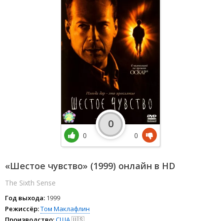
0
0
0
«Шестое чувство» (1999) онлайн в HD
The Sixth Sense
Год выхода:
1999
Режиссёр:
Том Маклафлин
Производство:
США
🇺🇸