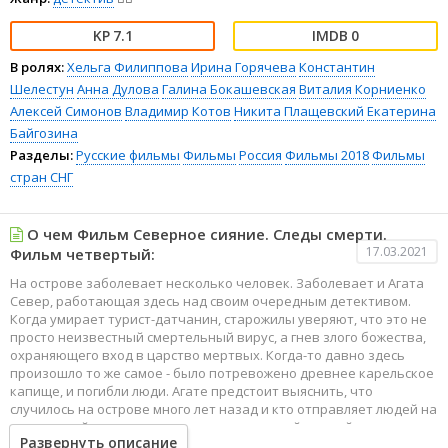
7.1
0
В ролях:
Хельга Филиппова
Ирина Горячева
Константин
Шелестун
Анна Дулова
Галина Бокашевская
Виталия Корниенко
Алексей Симонов
Владимир Котов
Никита Плащевский
Екатерина
Байгозина
Разделы:
Русские фильмы
Фильмы
Россия
Фильмы 2018
Фильмы
стран СНГ
О чем Фильм Северное сияние. Следы смерти.
17.03.2021
Фильм четвертый:
На острове заболевает несколько человек. Заболевает и Агата
Север, работающая здесь над своим очередным детективом.
Когда умирает турист-датчанин, старожилы уверяют, что это не
просто неизвестный смертельный вирус, а гнев злого божества,
охраняющего вход в царство мертвых. Когда-то давно здесь
произошло то же самое - было потревожено древнее карельское
капище, и погибли люди. Агате предстоит выяснить, что
случилось на острове много лет назад и кто отправляет людей на
тот свет сейчас - древнее проклятье или чей-то злой умысел.
Развернуть описание