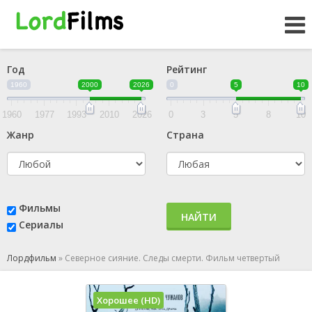
Год
Рейтинг
1960
2000
2026
0
5
10
1960
1977
1993
2010
2026
0
3
5
8
10
Жанр
Страна
Фильмы
НАЙТИ
Сериалы
Лордфильм
»
Северное сияние. Следы смерти. Фильм четвертый
Хорошее (HD)