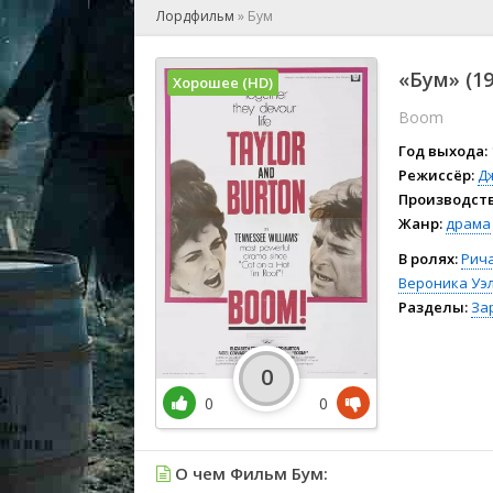
🎲 Игра
Лордфильм
»
Бум
🎙 Концерт
👫 Мелод
«Бум» (1
Хорошее (HD)
🕺 Мюзик
Boom
👨‍💻 Реал
🎤 Ток-шо
Год выхода:
🧙‍♀️ Фант
Режиссёр:
Д
Производств
🏅 Церем
Жанр:
драма
В ролях:
Рич
Вероника Уэ
Разделы:
За
0
0
0
О чем Фильм Бум: