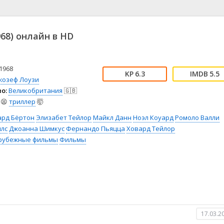
📖 История
🤪 Комедия
🎥 Короткометражка
🔪 Криминал
рама
🎼 Музыка
🧚‍♀️ Мультфильм
968) онлайн в HD
л
👨‍💼 Новости
🎒 Приключения
ьное тв
👨‍👩‍👧‍👦 Семейный
⚽ Спорт
у
🤯 Триллер
😱 Ужасы
1968
6.3
5.5
астика
🤠 Фильм-нуар
🧝‍♂️ Фэнтези
жозеф Лоузи
о:
Великобритания
🇬🇧
ония
😫
триллер
🤯
ард Бёртон
Элизабет Тейлор
Майкл Данн
Ноэл Коуард
Ромоло Валли
ллс
Джоанна Шимкус
Фернандо Пьяцца
Ховард Тейлор
рубежные фильмы
Фильмы
17.03.2