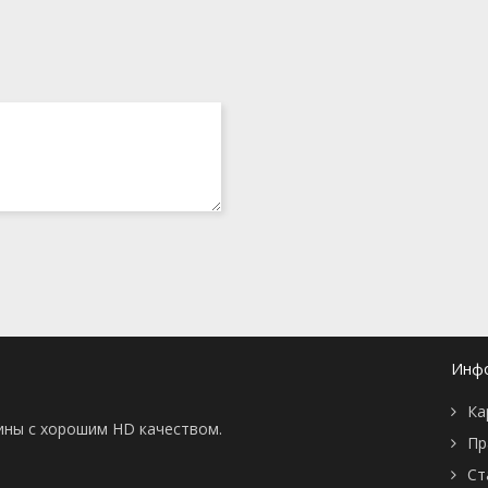
Инф
Ка
тины с хорошим HD качеством.
Пр
Ст