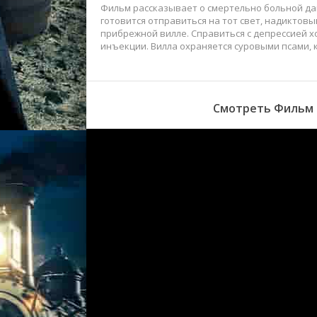
Фильм рассказывает о смертельно больной дам
готовится отправиться на тот свет, надиктов
прибрежной вилле. Справиться с депрессией х
инъекции. Вилла охраняется суровыми псами, 
Смотреть Фильм Б