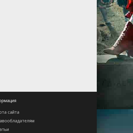
ормация
рта сайта
авообладателям
атьи