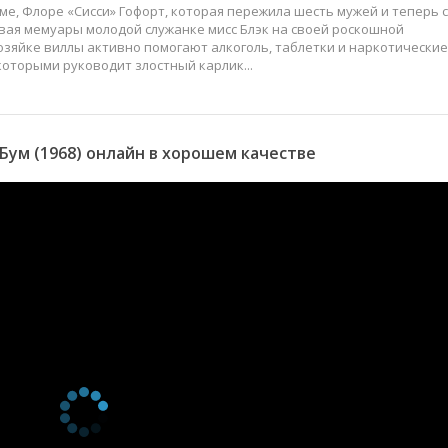
е, Флоре «Сисси» Гофорт, которая пережила шесть мужей и теперь 
ывая мемуары молодой служанке мисс Блэк на своей роскошной
озяйке виллы активно помогают алкоголь, таблетки и наркотические
которыми руководит злостный карлик...
ум (1968) онлайн в хорошем качестве