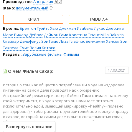
Производство:
Австралия
🇦🇺
Жанр:
документальный
📑
8.1
7.4
В ролях:
Брентон Туэйтс
Хью Джекман
Изабель Лукас
Джессика
Маре
Ричард Дейвис
Дэймон Гамо
Кристина Эванс
Milla Bakaitis
Скайлар Дельфинус
Зои Гамо
Лиза Глафчис
Бенжамин Хэнкок
Зои
Таквелл-Смит
Зелия Китоко
Разделы:
Зарубежные фильмы
Фильмы
17.03.2021
О чем Фильм Сахар:
История о том, как общество потребления и мода на «здоровое
питание» на самом деле приводят нас к ожирению.
Австралийский режиссер и актер Дэймон Гамо снимает на камеру
свой эксперимент, в ходе которого он начинает питаться
исключительно едой, имеющей маркировку «healthy» (полезно
для здоровья), чтобы раскрыть для зрителей всю горькую правду
о сахаре, который на самом деле скрыт в свежевыжатых соках,
обезжиренных йогуртах, мюсли, протеиновых батончиках и
Развернуть описание
другой «полезной» еде.