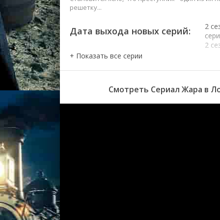
решетку...
2 се
Дата выхода новых серий:
сер
2 се
сер
2 се
сер
2 се
Смотреть Сериал Жара в Ло
сер
2 се
сер
2 се
сер
2 се
сер
2 се
сер
2 се
сер
2 се
сер
2 се