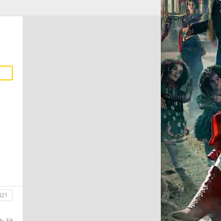
021
ь за