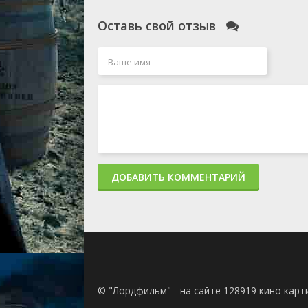
сер
1 се
Оставь свой отзыв
сер
1 се
сер
1 се
сер
1 се
сер
1 се
сер
1 се
сер
ДОБАВИТЬ КОММЕНТАРИЙ
1 се
сер
1 се
сер
1 се
сер
1 се
сер
1 се
© "Лордфильм" - на сайте 128919 кино кар
сер