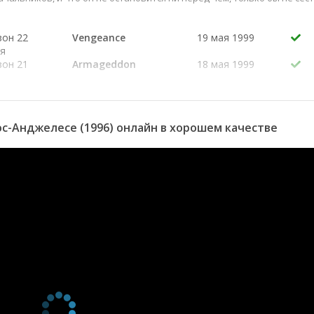
зон 22
Vengeance
19 мая 1999
ия
зон 21
Armageddon
18 мая 1999
ия
зон 20
Legacy of a Buffalo
17 мая 1999
ия
Soldier
зон 19
Professor Benton
14 мая 1999
с-Анджелесе (1996) онлайн в хорошем качестве
ия
зон 18
Cop Killer
13 мая 1999
ия
зон 17
Danny the Eel
12 мая 1999
ия
зон 16
Bad Reputation
11 мая 1999
ия
зон 15
In Harm's Way
10 мая 1999
ия
зон 14
Ties That Bind
7 мая 1999
ия
зон 13
The Monk
6 мая 1999
ия
зон 12
Faces of Fear
5 мая 1999