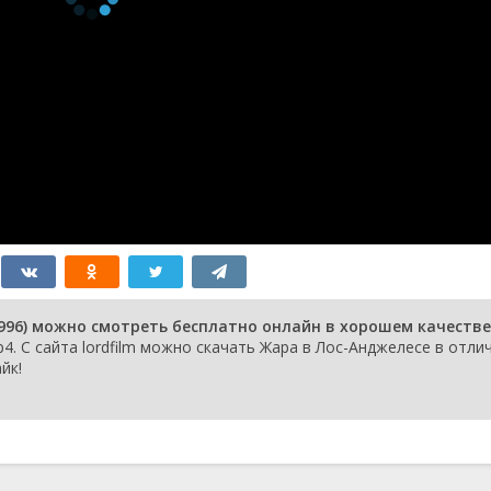
ия
зон 11
The Bigger They Are
4 мая 1999
ия
зон 10
Call of the Wild
3 мая 1999
ия
зон 9
Obsession
30 апреля
ия
1999
зон 8
Widow Maker
29 апреля
ия
1999
зон 7
John Doe
28 апреля
ия
1999
зон 6
Little Saigon
27 апреля
ия
1999
зон 5
Eyewitness
26 апреля
ия
1999
зон 4
Strip Show
23 апреля
996) можно смотреть бесплатно онлайн в хорошем качестве
ия
1999
. С сайта lordfilm можно скачать Жара в Лос-Анджелесе в отли
зон 3
Burning Sanctuary
22 апреля
йк!
ия
1999
зон 2
F Is for Framed
21 апреля
ия
1999
зон 1
Fangs
20 апреля
ия
1999
зон 26
Wake Up Call
1 января 1997