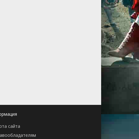
ормация
рта сайта
авообладателям