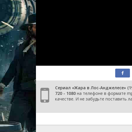
сер
2 се
сер
2 се
сер
2 се
сер
2 се
сер
2 се
сер
2 се
сер
2 се
сер
2 се
Сериал «Жара в Лос-Анджелесе» (1
сер
720 - 1080
на телефоне в формате mp4
2 се
качестве. И не забудьте поставить ла
сер
2 се
сер
2 се
сер
1 се