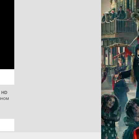
 HD
чном