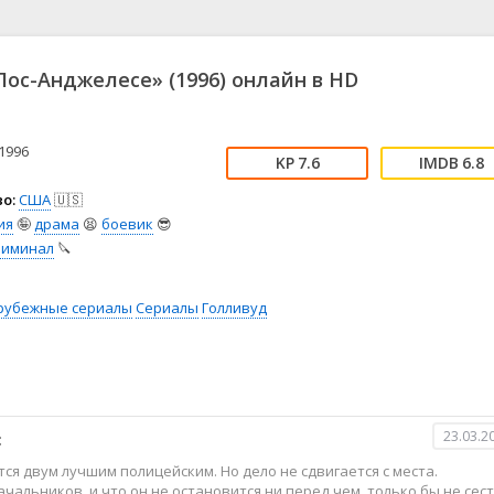
📖 История
🤪 Комедия
🎥 Короткометражка
🔪 Криминал
рама
🎼 Музыка
🧚‍♀️ Мультфильм
Лос-Анджелесе» (1996) онлайн в HD
л
👨‍💼 Новости
🎒 Приключения
ьное тв
👨‍👩‍👧‍👦 Семейный
⚽ Спорт
у
🤯 Триллер
😱 Ужасы
1996
7.6
6.8
астика
🤠 Фильм-нуар
🧝‍♂️ Фэнтези
о:
США
🇺🇸
ония
ия
🤪
драма
😫
боевик
😎
риминал
🔪
рубежные сериалы
Сериалы
Голливуд
23.03.2
:
ся двум лучшим полицейским. Но дело не сдвигается с места.
начальников, и что он не остановится ни перед чем, только бы не сест