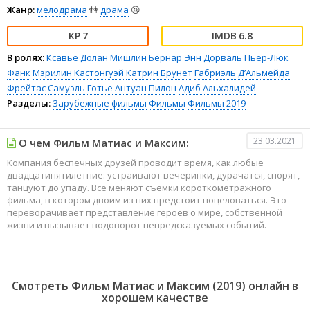
Жанр:
мелодрама
👫
драма
😫
7
6.8
В ролях:
Ксавье Долан
Мишлин Бернар
Энн Дорваль
Пьер-Люк
Фанк
Мэрилин Кастонгуэй
Катрин Брунет
Габриэль Д’Альмейда
Фрейтас
Самуэль Готье
Антуан Пилон
Адиб Альхалидей
Разделы:
Зарубежные фильмы
Фильмы
Фильмы 2019
23.03.2021
О чем Фильм Матиас и Максим:
Компания беспечных друзей проводит время, как любые
двадцатипятилетние: устраивают вечеринки, дурачатся, спорят,
танцуют до упаду. Все меняют съемки короткометражного
фильма, в котором двоим из них предстоит поцеловаться. Это
переворачивает представление героев о мире, собственной
жизни и вызывает водоворот непредсказуемых событий.
Смотреть Фильм Матиас и Максим (2019) онлайн в
хорошем качестве