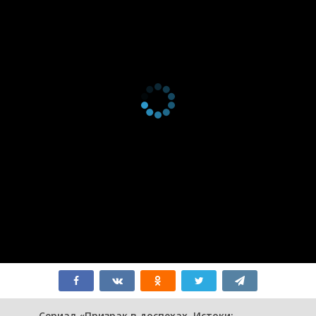
серия
1
2015
1 сезон 2
Ghost Stands
12 апреля
серия
Alone, Part 2
2015
1 сезон 1
Ghost Stands
5 апреля
серия
Alone, Part 1
2015
1 сезон 0
Ghost in the
20 июня
серия
Shell: The New
2015
Movie
Сериал «Призрак в доспехах. Истоки: