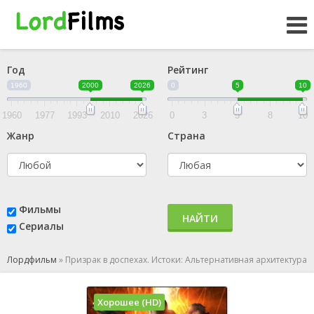
Год
Рейтинг
1960
2000
2026
0
5
10
1960
1977
1993
2010
2026
0
3
5
8
10
Жанр
Страна
Фильмы
НАЙТИ
Сериалы
Лордфильм
»
Призрак в доспехах. Истоки: Альтернативная архитектура
Хорошее (HD)