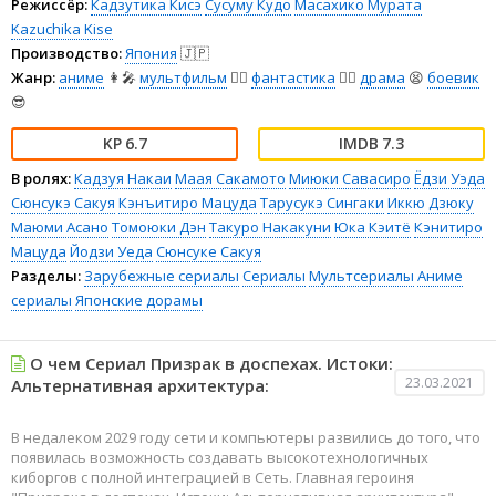
Режиссёр:
Кадзутика Кисэ
Сусуму Кудо
Масахико Мурата
Kazuchika Kise
Производство:
Япония
🇯🇵
Жанр:
аниме
👩‍🎤
мультфильм
🧚‍♀️
фантастика
🧙‍♀️
драма
😫
боевик
😎
6.7
7.3
В ролях:
Кадзуя Накаи
Маая Сакамото
Миюки Савасиро
Ёдзи Уэда
Сюнсукэ Сакуя
Кэнъитиро Мацуда
Тарусукэ Сингаки
Иккю Дзюку
Маюми Асано
Томоюки Дэн
Такуро Накакуни
Юка Кэитё
Кэнитиро
Мацуда
Йодзи Уеда
Сюнсуке Сакуя
Разделы:
Зарубежные сериалы
Сериалы
Мультсериалы
Аниме
сериалы
Японские дорамы
О чем Сериал Призрак в доспехах. Истоки:
23.03.2021
Альтернативная архитектура:
В недалеком 2029 году сети и компьютеры развились до того, что
появилась возможность создавать высокотехнологичных
киборгов с полной интеграцией в Сеть. Главная героиня