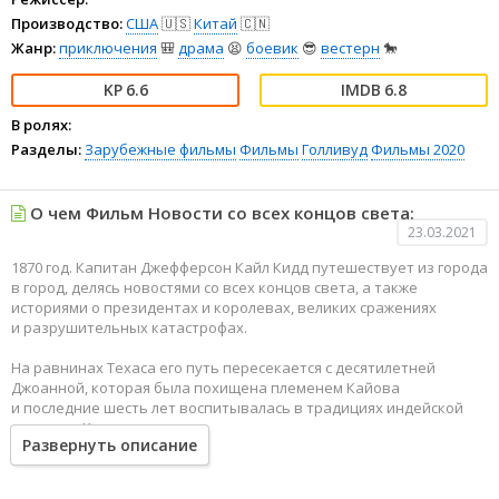
Производство:
США
🇺🇸
Китай
🇨🇳
Жанр:
приключения
🎒
драма
😫
боевик
😎
вестерн
🐎
6.6
6.8
В ролях:
Разделы:
Зарубежные фильмы
Фильмы
Голливуд
Фильмы 2020
О чем Фильм Новости со всех концов света:
23.03.2021
1870 год. Капитан Джефферсон Кайл Кидд путешествует из города
в город, делясь новостями со всех концов света, а также
историями о президентах и ​​королевах, великих сражениях
и разрушительных катастрофах.
На равнинах Техаса его путь пересекается с десятилетней
Джоанной, которая была похищена племенем Кайова
и последние шесть лет воспитывалась в традициях индейской
коммуны. Кидд соглашается доставить девочку в дом ее дяди
Развернуть описание
и тети, единственных оставшихся в живых родственников.
Преодолевая сотни миль по суровой дикой местности, эти двое
столкнутся как с природными катаклизмами, так и