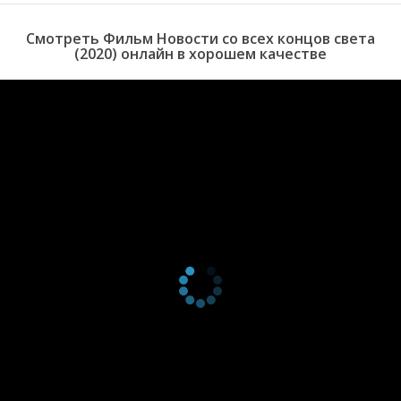
с человеческой жестокостью, в поисках места, которое назовут
своим домом.
Смотреть Фильм Новости со всех концов света
(2020) онлайн в хорошем качестве