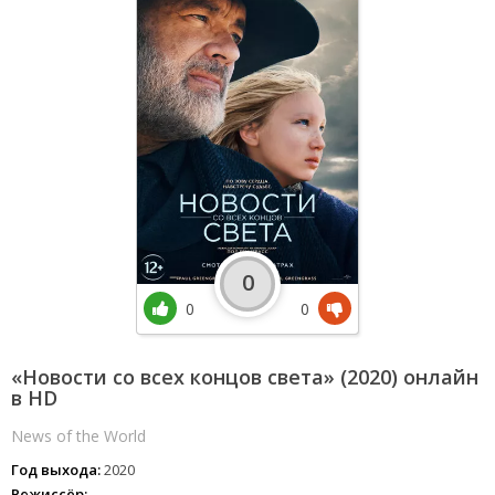
0
0
0
«Новости со всех концов света» (2020) онлайн
в HD
News of the World
Год выхода:
2020
Режиссёр: