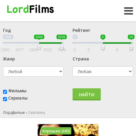
Год
Рейтинг
1960
2000
2026
0
5
10
1960
1977
1993
2010
2026
0
3
5
8
10
Жанр
Страна
Фильмы
НАЙТИ
Сериалы
Лордфильм
»
Скиталец
Хорошее (HD)