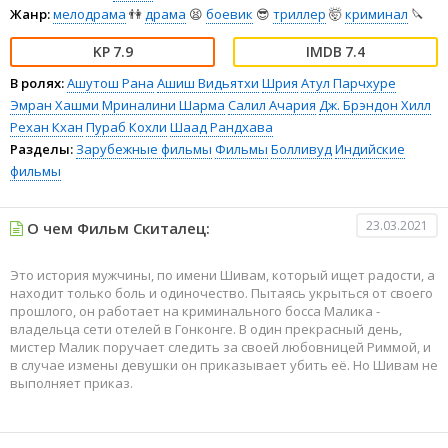
Жанр:
мелодрама
👫
драма
😫
боевик
😎
триллер
🤯
криминал
🔪
7.9
7.4
В ролях:
Ашутош Рана
Ашиш Видьятхи
Шрия
Атул Парчхуре
Эмран Хашми
Мриналини Шарма
Салил Ачария
Дж. Брэндон Хилл
Рехан Кхан
Пураб Кохли
Шаад Рандхава
Разделы:
Зарубежные фильмы
Фильмы
Болливуд
Индийские
фильмы
23.03.2021
О чем Фильм Скиталец:
Это история мужчины, по имени Шивам, который ищет радости, а
находит только боль и одиночество. Пытаясь укрыться от своего
прошлого, он работает на криминального босса Малика -
владельца сети отелей в Гонконге. В один прекрасный день,
мистер Малик поручает следить за своей любовницей Риммой, и
в случае измены девушки он приказывает убить её. Но Шивам не
выполняет приказ.