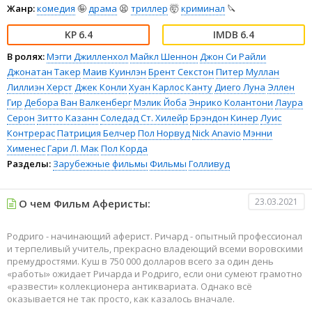
Жанр:
комедия
🤪
драма
😫
триллер
🤯
криминал
🔪
6.4
6.4
В ролях:
Мэгги Джилленхол
Майкл Шеннон
Джон Си Райли
Джонатан Такер
Маив Куинлэн
Брент Секстон
Питер Муллан
Лиллиэн Херст
Джек Конли
Хуан Карлос Канту
Диего Луна
Эллен
Гир
Дебора Ван Валкенберг
Мэлик Йоба
Энрико Колантони
Лаура
Серон
Зитто Казанн
Соледад Ст. Хилейр
Брэндон Кинер
Луис
Контрерас
Патриция Белчер
Пол Норвуд
Nick Anavio
Мэнни
Хименес
Гари Л. Мак
Пол Корда
Разделы:
Зарубежные фильмы
Фильмы
Голливуд
23.03.2021
О чем Фильм Аферисты:
Родриго - начинающий аферист. Ричард - опытный профессионал
и терпеливый учитель, прекрасно владеющий всеми воровскими
премудростями. Куш в 750 000 долларов всего за один день
«работы» ожидает Ричарда и Родриго, если они сумеют грамотно
«развести» коллекционера антиквариата. Однако всё
оказывается не так просто, как казалось вначале.