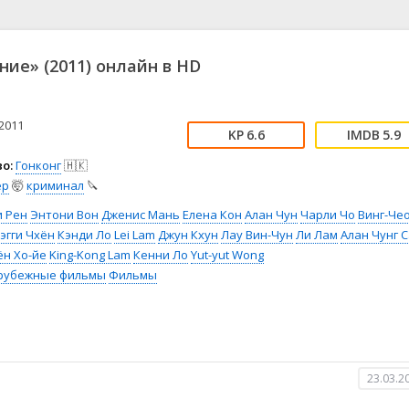
📖 История
🤪 Комедия
🎥 Короткометражка
🔪 Криминал
рама
🎼 Музыка
🧚‍♀️ Мультфильм
ие» (2011) онлайн в HD
л
👨‍💼 Новости
🎒 Приключения
ьное тв
👨‍👩‍👧‍👦 Семейный
⚽ Спорт
у
🤯 Триллер
😱 Ужасы
2011
6.6
5.9
астика
🤠 Фильм-нуар
🧝‍♂️ Фэнтези
о:
Гонконг
🇭🇰
ония
ер
🤯
криминал
🔪
и Рен
Энтони Вон
Дженис Мань
Елена Кон
Алан Чун
Чарли Чо
Винг-Че
эгги Чхён
Кэнди Ло
Lei Lam
Джун Кхун
Лау Вин-Чун
Ли Лам
Алан Чунг 
ён Хо-йе
King-Kong Lam
Кенни Ло
Yut-yut Wong
рубежные фильмы
Фильмы
23.03.2