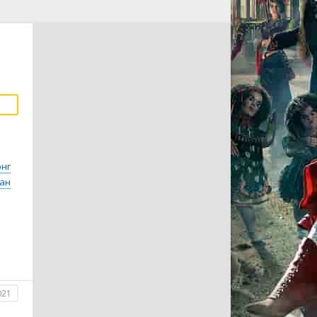
онг
Сан
021