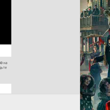
80
на
дьте