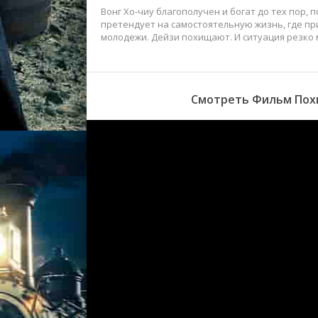
Вонг Хо-чиу благополучен и богат до тех пор,
претендует на самостоятельную жизнь, где пр
молодежи. Дейзи похищают. И ситуация резко 
Смотреть Фильм Похи