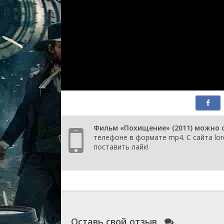
Фильм «Похищение» (2011) можно с
телефоне в формате mp4. С сайта lor
поставить лайк!
Оставь свой отзыв