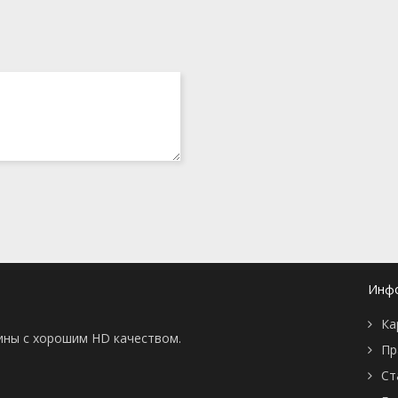
Инф
Ка
тины с хорошим HD качеством.
Пр
Ст