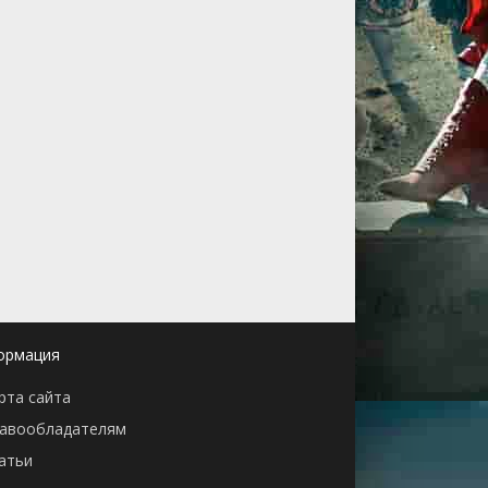
ормация
рта сайта
авообладателям
атьи