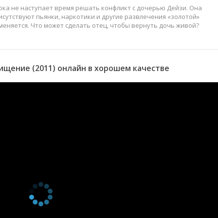
 пока не наступает время решать конфликт с дочерью Дейзи. Она
исутствуют пьянки, наркотики и другие развлечения «золотой»
меняется. Что может сделать отец, чтобы вернуть дочь живой?
щение (2011) онлайн в хорошем качестве