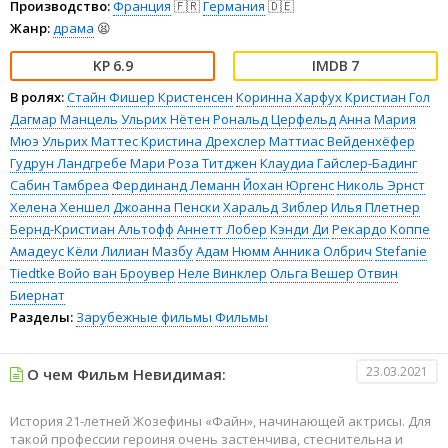
Производство:
Франция
🇫🇷
Германия
🇩🇪
Жанр:
драма
😫
6.9
7
В ролях:
Стайн Фишер Кристенсен
Коринна Харфух
Кристиан Гол
Дагмар Манцель
Ульрих Нётен
Рональд Церфельд
Анна Мария
Мюэ
Ульрих Маттес
Кристина Дрехслер
Маттиас Вейденхёфер
Гудрун Ландгребе
Мари Роза Титджен
Клаудиа Гайслер-Бадинг
Сабин Тамбреа
Фердинанд Леманн
Йохан Юргенс
Николь Эрнст
Хелена Хеншел
Джоанна Пенски
Харальд Зиблер
Илья Плетнер
Бернд-Кристиан Альтофф
Аннетт Лобер
Кэнди Ди
Рекардо Коппе
Амадеус Кёли
Лилиан Мазбу
Адам Нюмм
Анника Олбрич
Stefanie
Tiedtke
Войо ван Броувер
Неле Винклер
Ольга Вешер
Отвин
Биернат
Разделы:
Зарубежные фильмы
Фильмы
23.03.2021
О чем Фильм Невидимая:
История 21-летней Жозефины «Файн», начинающей актрисы. Для
такой профессии героиня очень застенчива, стеснительна и