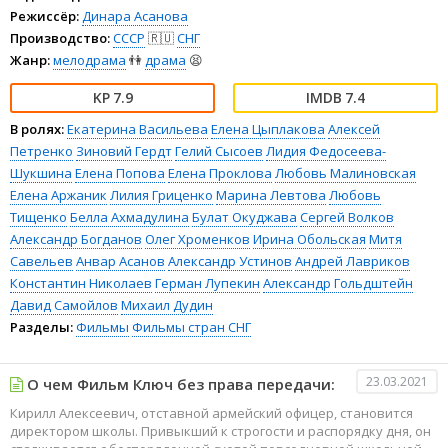
Режиссёр:
Динара Асанова
Производство:
СССР
🇷🇺
СНГ
Жанр:
мелодрама
👫
драма
😫
7.9
7.4
В ролях:
Екатерина Васильева
Елена Цыплакова
Алексей
Петренко
Зиновий Гердт
Гелий Сысоев
Лидия Федосеева-
Шукшина
Елена Попова
Елена Проклова
Любовь Малиновская
Елена Аржаник
Лилия Гриценко
Марина Левтова
Любовь
Тищенко
Белла Ахмадулина
Булат Окуджава
Сергей Волков
Александр Богданов
Олег Хроменков
Ирина Обольская
Митя
Савельев
Анвар Асанов
Александр Устинов
Андрей Лавриков
Константин Николаев
Герман Лупекин
Александр Гольдштейн
Давид Самойлов
Михаил Дудин
Разделы:
Фильмы
Фильмы стран СНГ
23.03.2021
О чем Фильм Ключ без права передачи:
Кирилл Алексеевич, отставной армейский офицер, становится
директором школы. Привыкший к строгости и распорядку дня, он