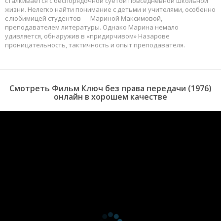
сталкивается с беспорядочной суетой повседневной школьной
жизни. Нелегко найти понимание с детьми и учителями, особенно
с любимицей студентов — Мариной Максимовой,
преподавателем литературы. Однако Марина немало
удивляется, обнаружив в «придирчивом» Назарове
проницательность, тактичность и опыт преподавателя.
Смотреть Фильм Ключ без права передачи (1976)
онлайн в хорошем качестве