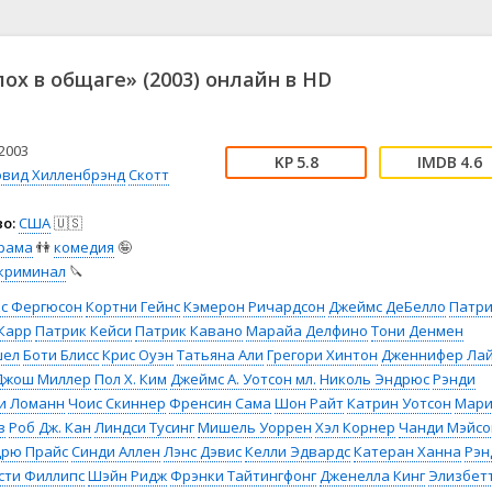
📖 История
🤪 Комедия
🎥 Короткометражка
🔪 Криминал
рама
🎼 Музыка
🧚‍♀️ Мультфильм
ох в общаге» (2003) онлайн в HD
л
👨‍💼 Новости
🎒 Приключения
ьное тв
👨‍👩‍👧‍👦 Семейный
⚽ Спорт
у
🤯 Триллер
😱 Ужасы
2003
5.8
4.6
астика
🤠 Фильм-нуар
🧝‍♂️ Фэнтези
эвид Хилленбрэнд
Скотт
ония
о:
США
🇺🇸
рама
👫
комедия
🤪
криминал
🔪
кс Фергюсон
Кортни Гейнс
Кэмерон Ричардсон
Джеймс ДеБелло
Патр
 Карр
Патрик Кейси
Патрик Кавано
Марайа Делфино
Тони Денмен
шел
Боти Блисс
Крис Оуэн
Татьяна Али
Грегори Хинтон
Дженнифер Ла
Джош Миллер
Пол Х. Ким
Джеймс А. Уотсон мл.
Николь Эндрюс
Рэнди
и Ломанн
Чоис Скиннер
Френсин Сама
Шон Райт
Катрин Уотсон
Мар
з
Роб Дж. Кан
Линдси Тусинг
Мишель Уоррен
Хэл Корнер
Чанди Мэйсо
рю Прайс
Синди Аллен
Лэнс Дэвис
Келли Эдвардс
Катеран Ханна
Рэн
сти Филлипс
Шэйн Ридж
Фрэнки Тайтингфонг
Дженелла Кинг
Элизбет