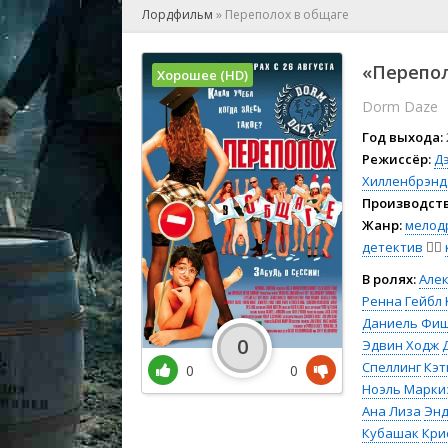
🎲 Игра
Лордфильм
»
Переполох в общаге
🎙 Концерт
👫 Мелод
«Перепол
Хорошее (HD)
🕺 Мюзик
Dorm Daze
👨‍💻 Реал
🎤 Ток-шо
Год выхода:
🧙‍♀️ Фант
Режиссёр:
Д
Хилленбрэнд
🏅 Церем
Производств
Жанр:
мелод
детектив
🕵️‍♂️
В ролях:
Але
Ренна
Гейбл
Даниель Фи
0
Эдвин Ходж
Спеллинг
Кэт
0
0
Ноэль Марки
Ана Лиза
Энд
Кубашак
Кри