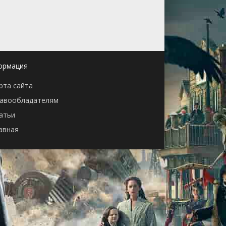
ормация
рта сайта
авообладателям
атьи
авная