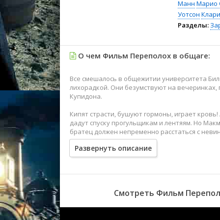
Манн
Марио 
Уотсон
Клари
Разделы:
За
О чем Фильм Переполох в общаге:
Все смешалось в общежитии университета Били
лихорадкой. Они безумствуют на вечеринках,
Купидона.
Кипят страсти, бушуют гормоны, играет кровь
дадут спуску прогульщикам и лентяям. Но Макм
братец должен непременно расстаться с невин
Развернуть описание
Для реализации коварного замысла он оплатил
приникает в общежитие, но идеальный план не
обмена студентами прибывает очаровательная
Доминик...
Смотреть Фильм Переполо