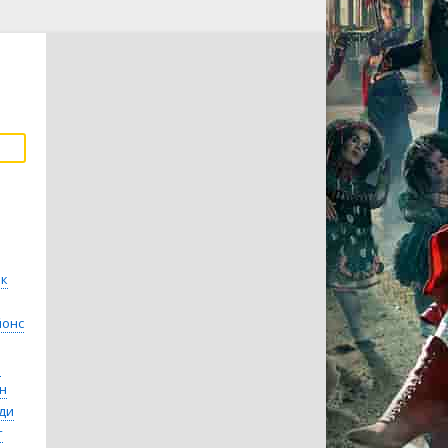
ик
йонс
и
н
ди
т