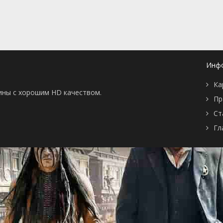
Инф
Ка
тины с хорошим HD качеством.
Пр
Ст
Гл