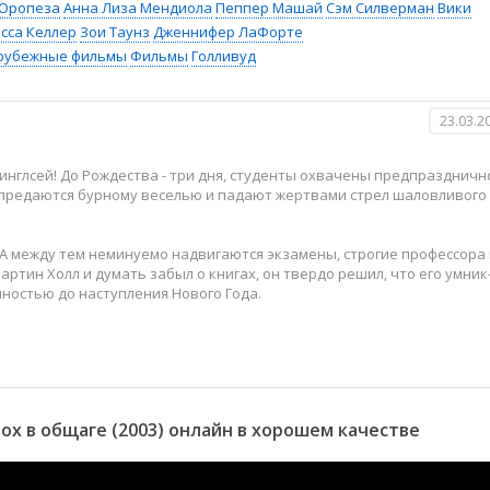
Оропеза
Анна Лиза Мендиола
Пеппер Машай
Сэм Силверман
Вики
сса Келлер
Зои Таунз
Дженнифер ЛаФорте
рубежные фильмы
Фильмы
Голливуд
23.03.2
нглсей! До Рождества - три дня, студенты охвачены предпраздничн
 предаются бурному веселью и падают жертвами стрел шаловливого
! А между тем неминуемо надвигаются экзамены, строгие профессора
артин Холл и думать забыл о книгах, он твердо решил, что его умник
ностью до наступления Нового Года.
 услуги профессионалки экстра-класса, знойной красотки Доминик. 
ожиданно дает сбой: в это же время в университет по программе
 француженка, почти не говорящая по-английски. Ее имя тоже
х в общаге (2003) онлайн в хорошем качестве