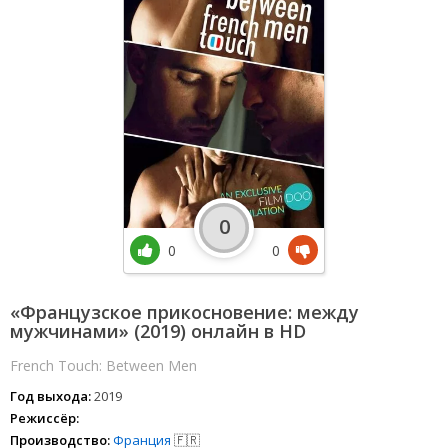
0
0
0
«Французское прикосновение: между
мужчинами» (2019) онлайн в HD
French Touch: Between Men
Год выхода:
2019
Режиссёр:
Производство:
Франция
🇫🇷