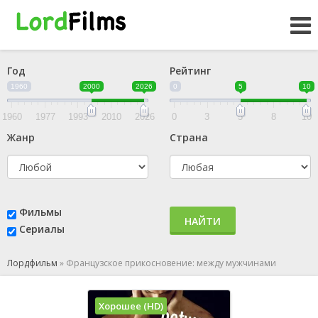
Год
Рейтинг
1960
2000
2026
0
5
10
1960
1977
1993
2010
2026
0
3
5
8
10
Жанр
Страна
Фильмы
НАЙТИ
Сериалы
Лордфильм
»
Французское прикосновение: между мужчинами
Хорошее (HD)