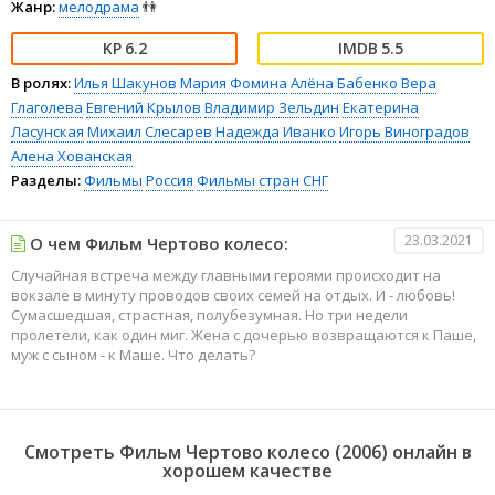
Жанр:
мелодрама
👫
6.2
5.5
В ролях:
Илья Шакунов
Мария Фомина
Алёна Бабенко
Вера
Глаголева
Евгений Крылов
Владимир Зельдин
Екатерина
Ласунская
Михаил Слесарев
Надежда Иванко
Игорь Виноградов
Алена Хованская
Разделы:
Фильмы
Россия
Фильмы стран СНГ
23.03.2021
О чем Фильм Чертово колесо:
Случайная встреча между главными героями происходит на
вокзале в минуту проводов своих семей на отдых. И - любовь!
Сумасшедшая, страстная, полубезумная. Но три недели
пролетели, как один миг. Жена с дочерью возвращаются к Паше,
муж с сыном - к Маше. Что делать?
Смотреть Фильм Чертово колесо (2006) онлайн в
хорошем качестве