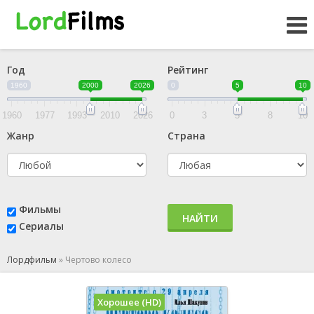
Год
Рейтинг
1960
2000
2026
0
5
10
1960
1977
1993
2010
2026
0
3
5
8
10
Жанр
Страна
Фильмы
НАЙТИ
Сериалы
Лордфильм
»
Чертово колесо
Хорошее (HD)