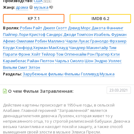
Производство:
США
🇺🇸
Жанр:
драма
😫
музыка
🎼
7.1
6.2
В ролях:
Робин Райт
Джилл Скотт
Дэвид Морс
Дакота Фаннинг
Пайпер Лори
Кристоф Сандерс
Джоди Томпсон
Изабель Фурман
Афемо Омилами
Робин Маллинз
Чарли Лукас
Гранолдо Фрэзиер
Коуди Хэнфорд
Херман МакКлауд
Чандлер Макинтайр
Тим
Парати
Фрэнк Хойт Тейлор
Том Оппенхайм
Рон Пратер
Кэти
Карамбелас
Райан Пелтон
Чарльз Смоллз
Шон Эндрю Уоллес
Вильям Смит Элтон
Разделы:
Зарубежные фильмы
Фильмы
Голливуд
Музыка
23.03.2021
О чем Фильм Затравленная:
Действие картины происходит в 1950-ые годы, в сельской
Алабаме. Главной героиней "Затравленной" является
двенадцатилетняя девочка Луэллен, которая живет то у
неприкаянного отца, то у строгой религиозной бабушки. Девочка
весьма талантлива и находит покой и защиту, а также способ
вымещения своей злости в музыке Элвиса Пресли.