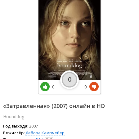
0
0
0
«Затравленная» (2007) онлайн в HD
Hounddog
Год выхода:
2007
Режиссёр:
Дебора Кампмейер