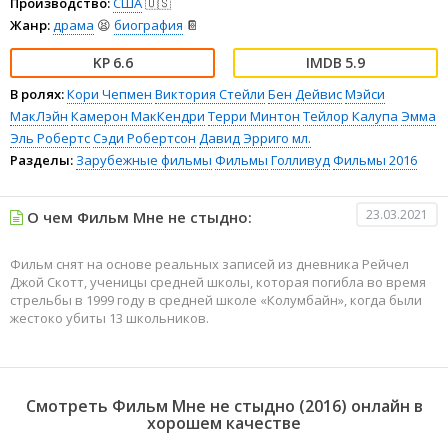
Производство:
США
🇺🇸
Жанр:
драма
😫
биография
📔
6.6
5.9
В ролях:
Кори Чепмен
Виктория Стейли
Бен Дейвис
Мэйси
МакЛэйн
Камерон МакКендри
Терри Минтон
Тейлор Калупа
Эмма
Эль Робертс
Сэди Робертсон
Давид Эрриго мл.
Разделы:
Зарубежные фильмы
Фильмы
Голливуд
Фильмы 2016
23.03.2021
О чем Фильм Мне не стыдно:
Фильм снят на основе реальных записей из дневника Рейчел
Джой Скотт, ученицы средней школы, которая погибла во время
стрельбы в 1999 году в средней школе «Колумбайн», когда были
жестоко убиты 13 школьников.
Смотреть Фильм Мне не стыдно (2016) онлайн в
хорошем качестве