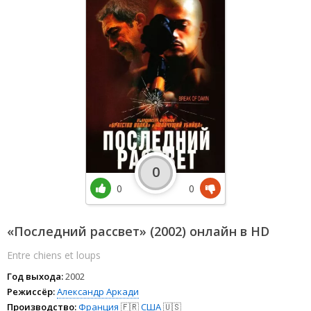
0
0
0
«Последний рассвет» (2002) онлайн в HD
Entre chiens et loups
Год выхода:
2002
Режиссёр:
Александр Аркади
Производство:
Франция
🇫🇷
США
🇺🇸