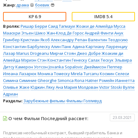
Жанр:
драма
😫
боевик
😎
6.9
5.4
В ролях:
Ришар Берри
Саид Тагмауи
Жоаки де Алмейда
Мусса
Мааскри
Этьен Шико
Жан-Клод Де Горос
Андрей Финти
Анук
Гринбер
Кристиан Якоб
Александру Репан
Валентин Теодосию
Константин Барбулеску
Алин Панк
Адина Картиану
Лауренциу
Лазар
Marius Drogeanu
Мирчи Стоян
Джео Добре
Жоаким ди
Алмейда
Мэриэн Стэн
Константин Генеску
Салах Тескук
Эльвира
Дитсу
Камерон Уотсон
Jovanka Sopalovic
Джеймисон Пеппер
Илеана Лазарюк
Моника Томеску
Mirela Turcanu
Космин Селеси
Симина Симиние
Gheorghe Simonca
Rona Hatner
Ромейн Ианнетта
Оливье Жаке
Юджин Ляху
Ана Мария Молдован
Victor Stoski
Вулпе
Адриан
Разделы:
Зарубежные фильмы
Фильмы
Голливуд
23.03.2021
О чем Фильм Последний рассвет:
Подписав необычный контракт, бывший грабитель банка и