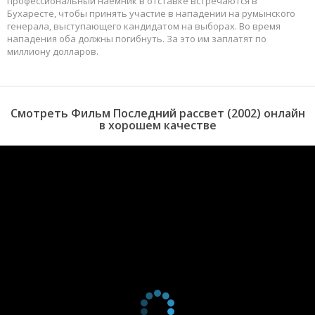
профессиональный наемник в отставке встречаются в
Бухаресте, чтобы принять участие в нападении на румынского
генерала, выступающего кандидатом на выборах. Во время
нападения оба должны погибнуть. За это им заплатят по
миллиону долларов.
Смотреть Фильм Последний рассвет (2002) онлайн
в хорошем качестве