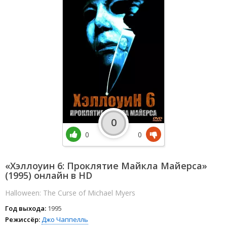
0
0
0
«Хэллоуин 6: Проклятие Майкла Майерса»
(1995) онлайн в HD
Halloween: The Curse of Michael Myers
Год выхода:
1995
Режиссёр:
Джо Чаппелль