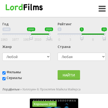
Год
Рейтинг
1960
2000
2026
0
5
10
1960
1977
1993
2010
2026
0
3
5
8
10
Жанр
Страна
Фильмы
НАЙТИ
Сериалы
Лордфильм
»
Хэллоуин 6: Проклятие Майкла Майерса
Хорошее (HD)