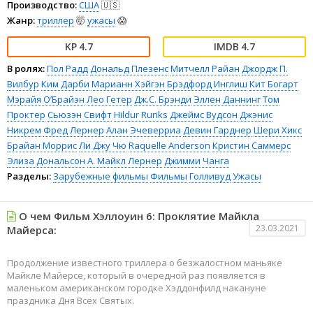
Производство:
США
🇺🇸
Жанр:
триллер
🤯
ужасы
😱
4.7
4.7
В ролях:
Пол Радд
Дональд Плезенс
Митчелл Райан
Джордж П.
Вилбур
Ким Дарби
Марианн Хэйгэн
Брэдфорд Инглиш
Кит Богарт
Мэрайя О’Брайэн
Лео Гетер
Дж.С. Брэнди
Эллен Даннинг
Том
Проктер
Сьюзэн Свифт
Hildur Ruriks
Джеймс Вудсон
Джэнис
Никрем
Фред Лернер
Алан Эчеверриа
Девин Гарднер
Шери Хикс
Брайан Моррис
Ли Джу Чю
Raquelle Anderson
Кристин Саммерс
Элиза Дональсон
А. Майкл Лернер
Джимми Чанга
Разделы:
Зарубежные фильмы
Фильмы
Голливуд
Ужасы
О чем Фильм Хэллоуин 6: Проклятие Майкла
23.03.2021
Майерса:
Продолжение известного триллера о безжалостном маньяке
Майкле Майерсе, который в очередной раз появляется в
маленьком американском городке Хэддонфилд накануне
праздника Дня Всех Святых.