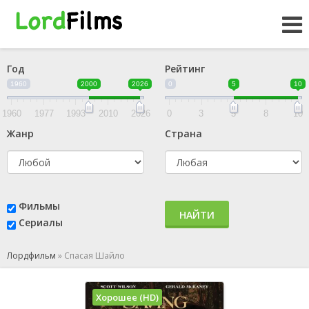
Год
Рейтинг
1960
2000
2026
0
5
10
1960
1977
1993
2010
2026
0
3
5
8
10
Жанр
Страна
Фильмы
НАЙТИ
Сериалы
Лордфильм
»
Спасая Шайло
Хорошее (HD)