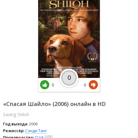
0
0
0
«Спасая Шайло» (2006) онлайн в HD
Saving Shiloh
Год выхода:
2006
Режиссёр:
Сэнди Танг
Производство:
США
🇺🇸