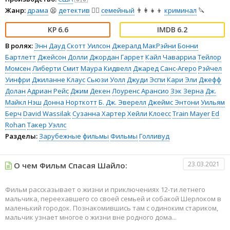
Жанр:
драма
😫
детектив
🕵️‍♂️
семейный
👨‍👩‍👧‍👦
криминал
🔪
6.6
6.2
В ролях:
Энн Дауд
Скотт Уилсон
Джералд МакРэйни
Бонни
Бартлетт
Джейсон Долли
Джордан Гаррет
Кайл Чаварриа
Тейлор
Момсен
Либерти Смит
Маура Кидвелл
Джаред Санс-Агеро
Рэйчел
Уинфри
Джиланне Клаус
Сьюзи Уолл
Джуди Эспи
Кари Эли
Джефф
Долан
Адриан Рейс
Джим Декен
Лоуренс Арансио
Зэк Зерна
Дж.
Майкл Нэш
Донна Норткотт
Б. Дж. Эверелл
Джеймс Энтони
Уильям
Берч
David Wassilak
Сузанна Хартер
Хейли Клоесс
Train Mayer
Ed
Rohan
Такер Уэллс
Разделы:
Зарубежные фильмы
Фильмы
Голливуд
23.03.2021
О чем Фильм Спасая Шайло:
Фильм рассказывает о жизни и приключениях 12-ти летнего
мальчика, переехавшего со своей семьей и собакой Шерлоком в
маленький городок. Познакомившись там с одиноким стариком,
мальчик узнает многое о жизни вне родного дома...