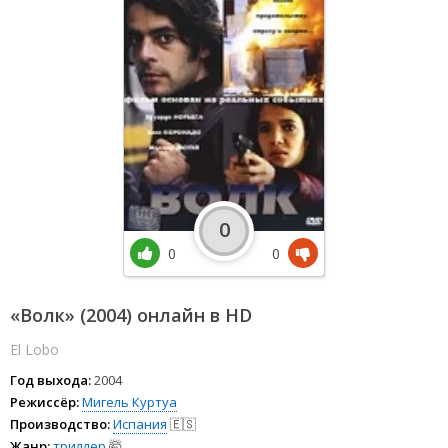
0
0
0
«Волк» (2004) онлайн в HD
El Lobo
Год выхода:
2004
Режиссёр:
Мигель Куртуа
Производство:
Испания
🇪🇸
Жанр:
триллер
🤯