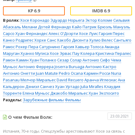
6.9
6.9
В ролях:
Хосе Коронадо
Эдуардо Норьега
Эктор Коломе
Сильвия
Абаскаль
Мелани Дотей
Фернандо Кайо
Патрик Брюэль
Мануэль
Сарсо
Хуан Фернандес
Алекс О’Доэрти
Хосе Луис Гарсия Перес
Канко Родригес
Хорхе Санс
Хакобо Дисента
Хулио Велес
Сантьяго
Рамос
Рохер Пера
Сатурнино Гарсия
Хавьер Толоса
Аманда
Маруган
Хуанхо Мугиса
Хосе Эрвас
Пау Колера
Кристина Пералес
Рамон Камин
Хуан Поланко
Сезар Солар
Антонио Сифо
Чема
Муньос
Антонио Феррера
Joserra Buruaga
Антонио Кастро
Антонио Онетти
Juan Matute
Pedro Ocana
Кармен Росси
Nuria
Pasanau
Мелчор Миральес
David Recuero
Аранча Иглесиас
Ана
Кальдерон
Дэниэл Санчез
Хуан Уртадо
Julia Miralles
Клаудия
Торренте
Елена Муньос
Джакобо Миральес
Хуан Экспосито
Разделы:
Зарубежные фильмы
Фильмы
23.03.2021
О чем Фильм Волк:
Испания, 70-е годы. Спецслужбы арестовывают Хосе за связь с