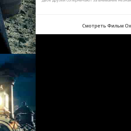
Двое друзей соперничают за внимание незнак
Смотреть Фильм Охо