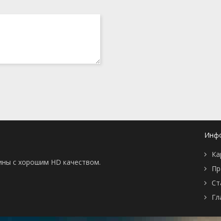
Инф
Ка
тины с хорошим HD качеством.
Пр
Ст
Гл