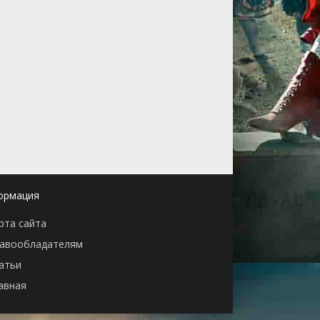
ормация
рта сайта
авообладателям
атьи
авная