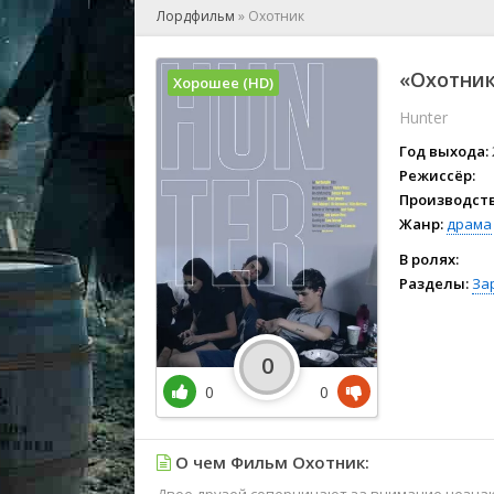
🎲 Игра
Лордфильм
»
Охотник
🎙 Концерт
👫 Мелод
«Охотник
Хорошее (HD)
🕺 Мюзик
Hunter
👨‍💻 Реал
🎤 Ток-шо
Год выхода:
🧙‍♀️ Фант
Режиссёр:
Производств
🏅 Церем
Жанр:
драма
В ролях:
Разделы:
За
0
0
0
О чем Фильм Охотник: