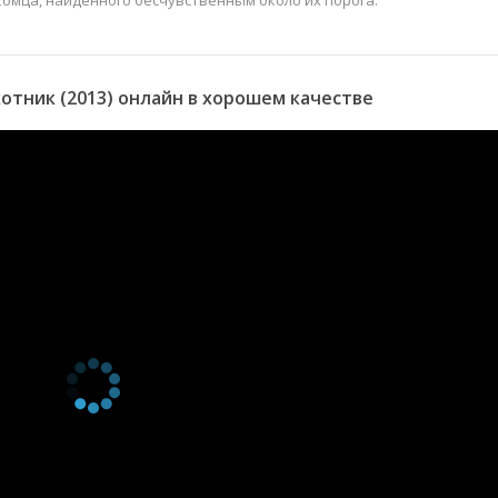
омца, найденного бесчувственным около их порога.
тник (2013) онлайн в хорошем качестве