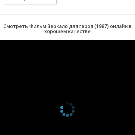
в обветшавшей шахте. А Сергей встречает своих родителей в
молодом возрасте и понимает их.
Смотреть Фильм Зеркало для героя (1987) онлайн в
хорошем качестве