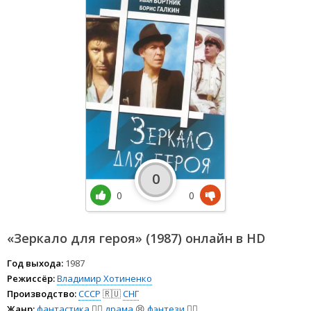
0
0
0
«Зеркало для героя» (1987) онлайн в HD
Год выхода:
1987
Режиссёр:
Владимир Хотиненко
Производство:
СССР
🇷🇺
СНГ
Жанр:
фантастика
🧙‍♀️
драма
😫
фэнтези
🧝‍♂️