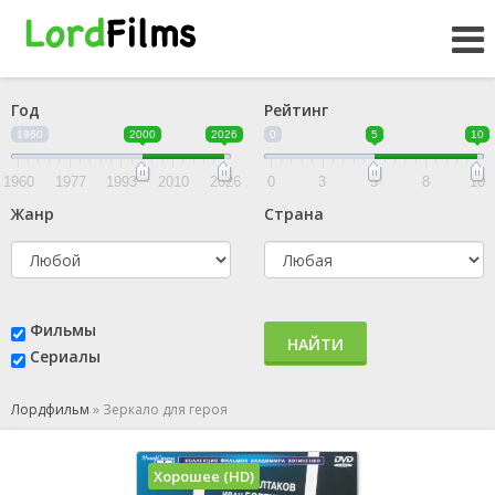
Год
Рейтинг
1960
2000
2026
0
5
10
1960
1977
1993
2010
2026
0
3
5
8
10
Жанр
Страна
Фильмы
НАЙТИ
Сериалы
Лордфильм
»
Зеркало для героя
Хорошее (HD)