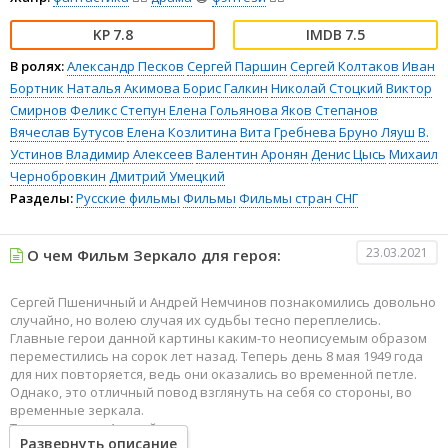
7.8
7.5
В ролях:
Александр Песков
Сергей Паршин
Сергей Колтаков
Иван
Бортник
Наталья Акимова
Борис Галкин
Николай Стоцкий
Виктор
Смирнов
Феликс Степун
Елена Гольянова
Яков Степанов
Вячеслав Бутусов
Елена Козлитина
Вита Гребнева
Бруно Ляуш
В.
Устинов
Владимир Алексеев
Валентин Аронян
Денис Цысь
Михаил
Чернобровкин
Дмитрий Умецкий
Разделы:
Русские фильмы
Фильмы
Фильмы стран СНГ
23.03.2021
О чем Фильм Зеркало для героя:
Сергей Пшеничный и Андрей Немчинов познакомились довольно
случайно, но волею случая их судьбы тесно переплелись.
Главные герои данной картины каким-то неописуемым образом
переместились на сорок лет назад. Теперь день 8 мая 1949 года
для них повторяется, ведь они оказались во временной петле.
Однако, это отличный повод взглянуть на себя со стороны, во
временные зеркала.
Так, например, Андрей может предотвратить трагедию, ведь от
Развернуть описание
его молниеносного решения зависит судьба людей, находящихся