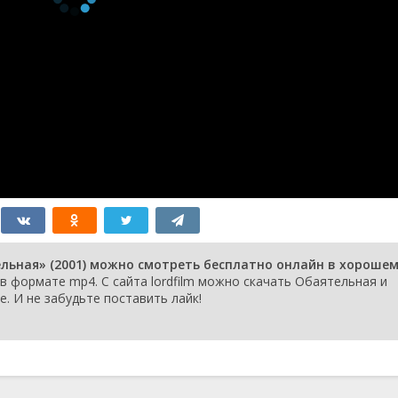
льная» (2001) можно смотреть бесплатно онлайн в хороше
в формате mp4. С сайта lordfilm можно скачать Обаятельная и
. И не забудьте поставить лайк!