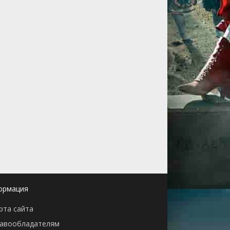
ормация
рта сайта
авообладателям