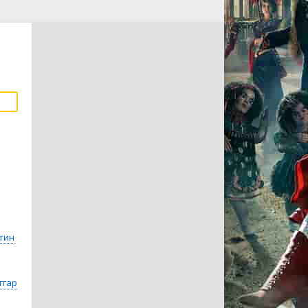
тин
ггар