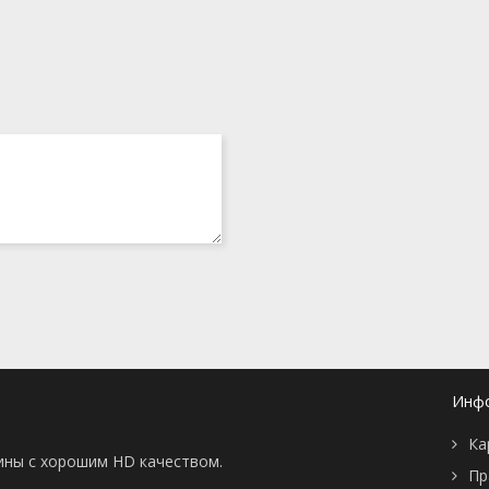
Инф
Ка
тины с хорошим HD качеством.
Пр