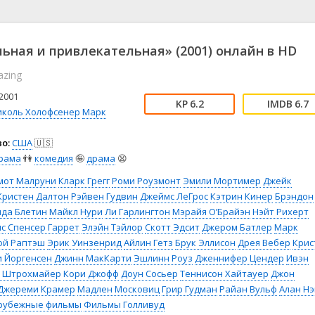
📖 История
🤪 Комедия
🎥 Короткометражка
🔪 Криминал
рама
🎼 Музыка
🧚‍♀️ Мультфильм
ьная и привлекательная» (2001) онлайн в HD
л
👨‍💼 Новости
🎒 Приключения
azing
ьное тв
👨‍👩‍👧‍👦 Семейный
⚽ Спорт
у
🤯 Триллер
😱 Ужасы
2001
6.2
6.7
астика
🤠 Фильм-нуар
🧝‍♂️ Фэнтези
иколь Холофсенер
Марк
ония
о:
США
🇺🇸
рама
👫
комедия
🤪
драма
😫
мот Малруни
Кларк Грегг
Роми Роузмонт
Эмили Мортимер
Джейк
Кристен Далтон
Рэйвен Гудвин
Джеймс ЛеГрос
Кэтрин Кинер
Брэндон
да Блетин
Майкл Нури
Ли Гарлингтон
Мэрайя О’Брайэн
Нэйт Рихерт
ис
Спенсер Гаррет
Элэйн Тэйлор
Скотт Эдсит
Джером Батлер
Марк
ой Раптэш
Эрик Уинзенрид
Айлин Гетз
Брук Эллисон
Дрея Вебер
Крис
и Йоргенсен
Джинн МакКарти
Эшлинн Роуз
Дженнифер Цендер
Ивэн
 Штрохмайер
Кори Джофф
Доун Сосьер
Теннисон Хайтауер
Джон
Джереми Крамер
Мадлен Московиц
Грир Гудман
Райан Вульф
Алан Нэ
рубежные фильмы
Фильмы
Голливуд