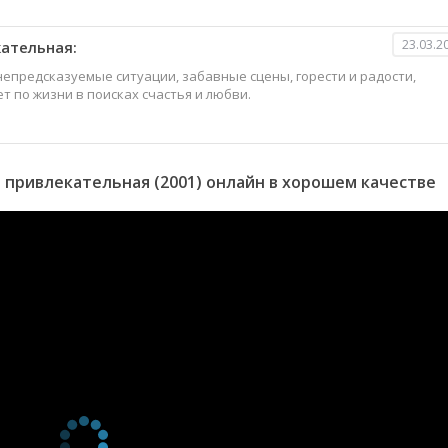
23.03.2
ательная:
непредсказуемые ситуации, забавные сцены, горести и радости,
т по жизни в поисках счастья и любви.
привлекательная (2001) онлайн в хорошем качестве