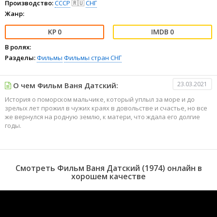
Производство:
СССР
🇷🇺
СНГ
Жанр:
0
0
В ролях:
Разделы:
Фильмы
Фильмы стран СНГ
23.03.2021
О чем Фильм Ваня Датский:
История о поморском мальчике, который уплыл за море и до
зрелых лет прожил в чужих краях в довольстве и счастье, но все
же вернулся на родную землю, к матери, что ждала его долгие
годы.
Смотреть Фильм Ваня Датский (1974) онлайн в
хорошем качестве