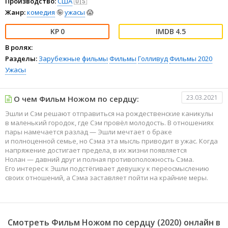
Производство:
США
🇺🇸
Жанр:
комедия
🤪
ужасы
😱
0
4.5
В ролях:
Разделы:
Зарубежные фильмы
Фильмы
Голливуд
Фильмы 2020
Ужасы
23.03.2021
О чем Фильм Ножом по сердцу:
Эшли и Сэм решают отправиться на рождественские каникулы
в маленький городок, где Сэм провёл молодость. В отношениях
пары намечается разлад — Эшли мечтает о браке
и полноценной семье, но Сэма эта мысль приводит в ужас. Когда
напряжение достигает предела, в их жизни появляется
Нолан — давний друг и полная противоположность Сэма.
Его интерес к Эшли подстёгивает девушку к переосмыслению
своих отношений, а Сэма заставляет пойти на крайние меры.
Смотреть Фильм Ножом по сердцу (2020) онлайн в