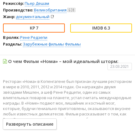
Режиссёр:
Пьер Дешам
Производство:
Великобритания
🇬🇧
Жанр:
документальный
📑
7
6.3
В ролях:
Рене Редзепи
Разделы:
Зарубежные фильмы
Фильмы
О чем Фильм «Нома» – мой идеальный шторм:
23.03.2021
Ресторан «Нома» в Копенгагене был признан лучшим рестораном
в мире в 2010, 2011, 2012 и 2014 годах. Он награждён двумя
звёздами Мишлен, а шеф Рене Редцепи, один из самых
влиятельных поваров на планете, устал считать международные
награды. В «Номе» подают мох, лишайник и костный мозг,
которые, будучи гениально приготовлены, оказываются вкуснее
любых известных деликатесов. Фильм рассказывает о том, как
Рене Редцепи стал великим шеф-поваром благодаря усердному
Развернуть описание
труду и любви к своему делу, и показывает блюда, которые даже
на вид вкуснее всего, что вы пробовали.