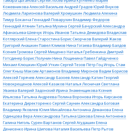
Тамара Цыганова
Сергей Лосев
Ирина Купченко
Мария
Кожевникова
Алексей Васильев
Андрей Градов
Юрий Внуков
Людмила Ларионова
Валерий Хромушкин
Людмила Алехина
Тимур Боканча
Геннадий Поварухин
Владимир Федоров
Геннадий Атянин
Татьяна Мухина
Сергей Бачурский
Александра
Афанасьева-Шевчук
Игорь Иванов
Татьяна Демидова
Владислав
Котлярский
Елена Старостина
Борис Сморчков
Валерий Жаков
Григорий Анашкин
Павел Климов
Нина Гогаева
Владимир Балдов
Ксения Громова
Сергей Мищенко
Наталья Гребенкина
Дмитрий
Готсдинер
Борис Полунин
Нина Лощинина
Павел Гайдученко
Михаил Клюшкин
Юрий Уткин
Сергей Тезов
Пётр Гоц
Игорь Стам
Олег Кныш
Максим Артамонов
Владимир Миронов
Вадим Борисов
Алексей Горячев
Александр Базоев
Александр Катин
Георгий
Новокрещенов
Алексей Казаков
Наталья Лесничая
Светлана
Уваева
Валерий Задонский
Ирина Знаменщикова
Ксения
Ильясова
Татьяна Андреева
Полина Воронова
Игорь Кирсанов
Екатерина Директоренко
Сергей Саунин
Александра Боговая
Владимир Яковлев
Юлия Михайлова
Антонина Деманова
Елена
Одинцова
Вера Александрова
Татьяна Шихова
Елена Антоненко
Галина Ниголь
Сурен Вартанов
Сергей Агудашин
Елена
Денисенко
Ирина Шипова
Наталия Васильева
Петр Рытов