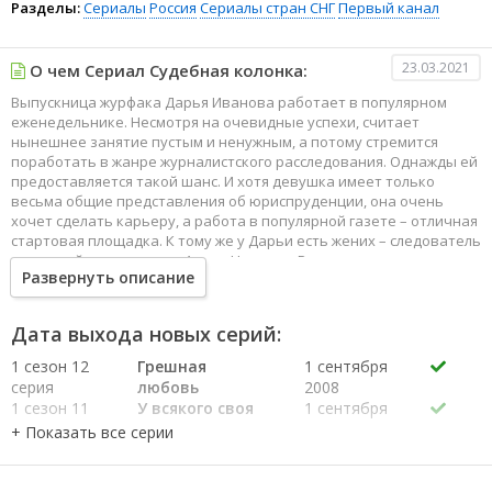
Разделы:
Сериалы
Россия
Сериалы стран СНГ
Первый канал
23.03.2021
О чем Сериал Судебная колонка:
Выпускница журфака Дарья Иванова работает в популярном
еженедельнике. Несмотря на очевидные успехи, считает
нынешнее занятие пустым и ненужным, а потому стремится
поработать в жанре журналистского расследования. Однажды ей
предоставляется такой шанс. И хотя девушка имеет только
весьма общие представления об юриспруденции, она очень
хочет сделать карьеру, а работа в популярной газете – отличная
стартовая площадка. К тому же у Дарьи есть жених – следователь
городской прокуратуры Антон Никитин. Рассчитывая на его
Развернуть описание
помощь, Дарья становится ведущей «Судебной колонки».
Дата выхода новых серий:
1 сезон 12
Грешная
1 сентября
серия
любовь
2008
1 сезон 11
У всякого своя
1 сентября
серия
правда
2008
1 сезон 10
Грехи отцов
1 сентября
серия
2008
1 сезон 9
Танго втроем
1 сентября