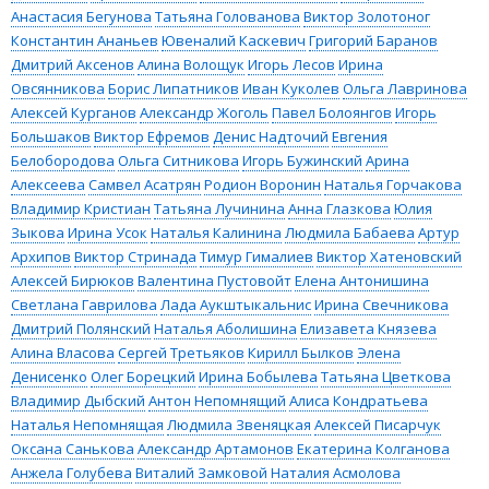
Анастасия Бегунова
Татьяна Голованова
Виктор Золотоног
Константин Ананьев
Ювеналий Каскевич
Григорий Баранов
Дмитрий Аксенов
Алина Волощук
Игорь Лесов
Ирина
Овсянникова
Борис Липатников
Иван Куколев
Ольга Лавринова
Алексей Курганов
Александр Жоголь
Павел Болоянгов
Игорь
Большаков
Виктор Ефремов
Денис Надточий
Евгения
Белобородова
Ольга Ситникова
Игорь Бужинский
Арина
Алексеева
Самвел Асатрян
Родион Воронин
Наталья Горчакова
Владимир Кристиан
Татьяна Лучинина
Анна Глазкова
Юлия
Зыкова
Ирина Усок
Наталья Калинина
Людмила Бабаева
Артур
Архипов
Виктор Стринада
Тимур Гималиев
Виктор Хатеновский
Алексей Бирюков
Валентина Пустовойт
Елена Антонишина
Светлана Гаврилова
Лада Аукштыкальнис
Ирина Свечникова
Дмитрий Полянский
Наталья Аболишина
Елизавета Князева
Алина Власова
Сергей Третьяков
Кирилл Былков
Элена
Денисенко
Олег Борецкий
Ирина Бобылева
Татьяна Цветкова
Владимир Дыбский
Антон Непомнящий
Алиса Кондратьева
Наталья Непомнящая
Людмила Звеняцкая
Алексей Писарчук
Оксана Санькова
Александр Артамонов
Екатерина Колганова
Анжела Голубева
Виталий Замковой
Наталия Асмолова