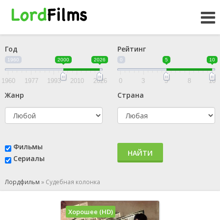
Год
Рейтинг
1960
2000
2026
0
5
10
1960
1977
1993
2010
2026
0
3
5
8
10
Жанр
Страна
Фильмы
НАЙТИ
Сериалы
Лордфильм
»
Судебная колонка
Хорошее (HD)