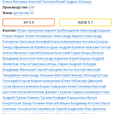
Елена Жигаева
Алексей Попогребский
Аудрюс Юзенас
Производство:
СНГ
Жанр:
детектив
🕵️‍♂️
5.9
5.7
В ролях:
Игорь Хрипунов
Кирилл Гребенщиков
Александр Баршак
Роман Индык
Юлия Назаренко
Александр Яценко
Александр
Ратников
Светлана Иозефий
Елена Блинникова
Наталья Батрак
Тимур Ефременков
Юрий Батурин
Андрей Балякин
Максим Глотов
Алёна Ивченко
Сергей Кагаков
Анатолий Горин
Игорь Ветров
Владимир Болотнов
Александр Баринов
Юрий Беркун
Андрей
Филиппак
Ольга Павловец
Игорь Ларин
Андрей Лебедев
Владимир Меньшов
Сергей Шнырев
Антон Аносов
Николай
Чиндяйкин
Александр Алёшкин
Виктория Фишер
Леонид Кутсар
Геннадий Егоров
Мария Аниканова
Юлия Чебакова
Дмитрий
Гусев
Ирина Калинина
Борис Каморзин
Юлия Силаева
Николай
Шатохин
Евгений Князев
Даниил Страхов
Лариса Шахворостова
Андрей Гуркин
Камиль Тукаев
Клавдия Коршунова
Ирэна
Кокрятская
Захар Ронжин
Алексей Ильин
Владимир Костин
Ольга
Хохлова
Татьяна Насташевская
Сергей Бадичкин
Жан Даниэль