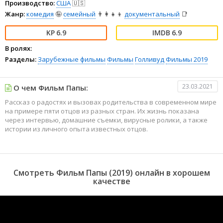
Производство:
США
🇺🇸
Жанр:
комедия
🤪
семейный
👨‍👩‍👧‍👦
документальный
📑
6.9
6.9
В ролях:
Разделы:
Зарубежные фильмы
Фильмы
Голливуд
Фильмы 2019
23.03.2021
О чем Фильм Папы:
Рассказ о радостях и вызовах родительства в современном мире
на примере пяти отцов из разных стран. Их жизнь показана
через интервью, домашние съемки, вирусные ролики, а также
истории из личного опыта известных отцов.
Смотреть Фильм Папы (2019) онлайн в хорошем
качестве