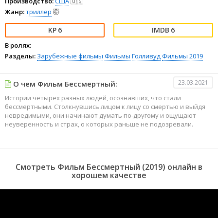
Производство:
США
🇺🇸
Жанр:
триллер
🤯
6
6
В ролях:
Разделы:
Зарубежные фильмы
Фильмы
Голливуд
Фильмы 2019
23.03.2021
О чем Фильм Бессмертный:
Истории четырех разных людей, осознавших, что стали
бессмертными. Столкнувшись лицом к лицу со смертью и выйдя
невредимыми, они начинают думать по-другому и ощущают
неуверенность и страх, о которых раньше не подозревали.
Смотреть Фильм Бессмертный (2019) онлайн в
хорошем качестве