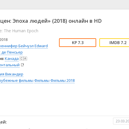
📖 История
🤪 Комедия
🎥 Короткометражка
🔪 Криминал
рама
🎼 Музыка
🧚‍♀️ Мультфильм
цен: Эпоха людей» (2018) онлайн в HD
л
👨‍💼 Новости
🎒 Приключения
e: The Human Epoch
ьное тв
👨‍👩‍👧‍👦 Семейный
⚽ Спорт
у
🤯 Триллер
😱 Ужасы
2018
7.3
7.2
астика
🤠 Фильм-нуар
🧝‍♂️ Фэнтези
женнифер Бейчуэл
Edward
 де Пенсьер
ония
о:
Канада
🇨🇦
ентальный
📑
сия Викандер
рубежные фильмы
Фильмы
Фильмы 2018
23.03.2
ей: