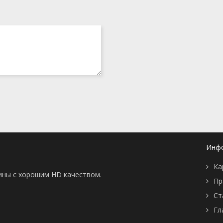
Инф
Ка
тины с хорошим HD качеством.
Пр
Ст
Гл