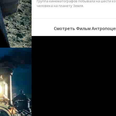
Группа кинематографов побывала на шести ко
человека на планету Земля.
Смотреть Фильм Антропоцен: