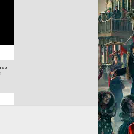
тве
в