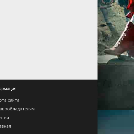
ормация
рта сайта
авообладателям
атьи
авная