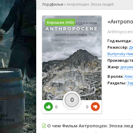
🎲 Игра
Лордфильм
»
Антропоцен: Эпоха людей
🎙 Концерт
👫 Мелод
«Антропо
Хорошее (HD)
🕺 Мюзик
Anthropocen
👨‍💻 Реал
🎤 Ток-шо
Год выхода:
🧙‍♀️ Фант
Режиссёр:
Д
Burtynsky
Ник
🏅 Церем
Производств
Жанр:
докум
В ролях:
Али
Разделы:
За
0
0
0
О чем Фильм Антропоцен: Эпоха люд