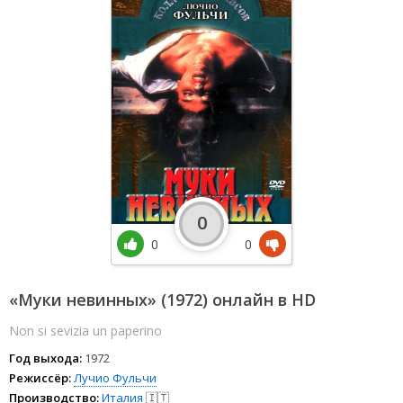
0
0
0
«Муки невинных» (1972) онлайн в HD
Non si sevizia un paperino
Год выхода:
1972
Режиссёр:
Лучио Фульчи
Производство:
Италия
🇮🇹