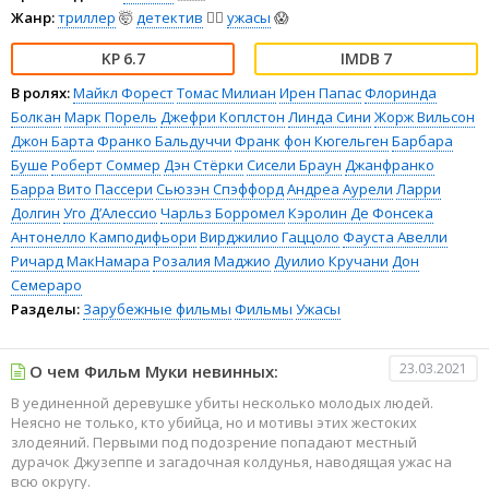
Жанр:
триллер
🤯
детектив
🕵️‍♂️
ужасы
😱
6.7
7
В ролях:
Майкл Форест
Томас Милиан
Ирен Папас
Флоринда
Болкан
Марк Порель
Джефри Коплстон
Линда Сини
Жорж Вильсон
Джон Барта
Франко Бальдуччи
Франк фон Кюгельген
Барбара
Буше
Роберт Соммер
Дэн Стёрки
Сисели Браун
Джанфранко
Барра
Вито Пассери
Сьюзэн Спэффорд
Андреа Аурели
Ларри
Долгин
Уго Д’Алессио
Чарльз Борромел
Кэролин Де Фонсека
Антонелло Камподифьори
Вирджилио Гаццоло
Фауста Авелли
Ричард МакНамара
Розалия Маджио
Дуилио Кручани
Дон
Семераро
Разделы:
Зарубежные фильмы
Фильмы
Ужасы
23.03.2021
О чем Фильм Муки невинных:
В уединенной деревушке убиты несколько молодых людей.
Неясно не только, кто убийца, но и мотивы этих жестоких
злодеяний. Первыми под подозрение попадают местный
дурачок Джузеппе и загадочная колдунья, наводящая ужас на
всю округу.