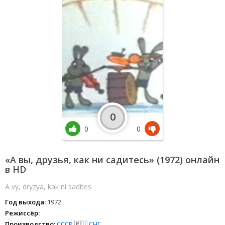
0
0
0
«А вы, друзья, как ни садитесь» (1972) онлайн
в HD
A vy, dryzya, kak ni sadites
Год выхода:
1972
Режиссёр:
Производство:
СССР
🇷🇺
СНГ