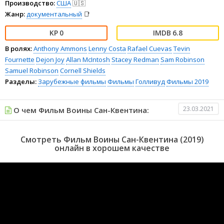
Производство:
США
🇺🇸
Жанр:
документальный
📑
0
6.8
В ролях:
Anthony Ammons
Lenny Costa
Rafael Cuevas
Tevin
Fournette
Dejon Joy
Allan McIntosh
Stacey Redman
Sam Robinson
Samuel Robinson
Cornell Shields
Разделы:
Зарубежные фильмы
Фильмы
Голливуд
Фильмы 2019
23.03.2021
О чем Фильм Воины Сан-Квентина:
Смотреть Фильм Воины Сан-Квентина (2019)
онлайн в хорошем качестве