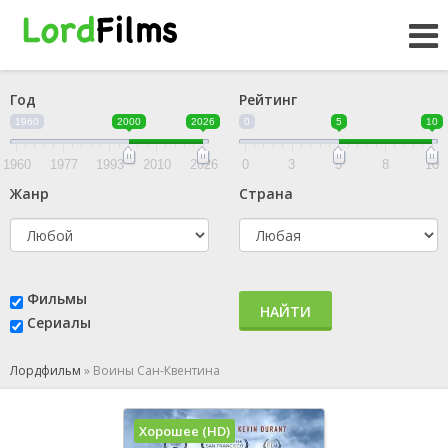
Год
Рейтинг
1960
2000
2026
0
5
10
1960
1977
1993
2010
2026
0
3
5
8
10
Жанр
Страна
Фильмы
НАЙТИ
Сериалы
Лордфильм
»
Воины Сан-Квентина
Хорошее (HD)