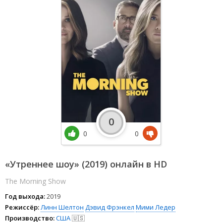
0
0
0
«Утреннее шоу» (2019) онлайн в HD
The Morning Show
Год выхода:
2019
Режиссёр:
Линн Шелтон
Дэвид Фрэнкел
Мими Ледер
Производство:
США
🇺🇸