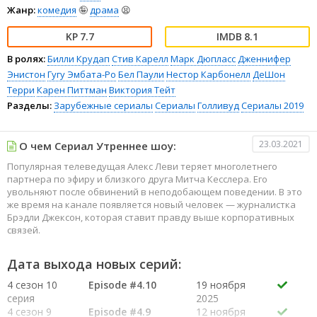
Жанр:
комедия
🤪
драма
😫
7.7
8.1
В ролях:
Билли Крудап
Стив Карелл
Марк Дюпласс
Дженнифер
Энистон
Гугу Эмбата-Ро
Бел Паули
Нестор Карбонелл
ДеШон
Терри
Карен Питтман
Виктория Тейт
Разделы:
Зарубежные сериалы
Сериалы
Голливуд
Сериалы 2019
23.03.2021
О чем Сериал Утреннее шоу:
Популярная телеведущая Алекс Леви теряет многолетнего
партнера по эфиру и близкого друга Митча Кесслера. Его
увольняют после обвинений в неподобающем поведении. В это
же время на канале появляется новый человек — журналистка
Брэдли Джексон, которая ставит правду выше корпоративных
связей.
Дата выхода новых серий:
4 сезон 10
Episode #4.10
19 ноября
серия
2025
4 сезон 9
Episode #4.9
12 ноября