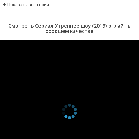
серия
2025
4 сезон 8
Episode #4.8
5 ноября
серия
2025
4 сезон 7
Episode #4.7
29 октября
Смотреть Сериал Утреннее шоу (2019) онлайн в
серия
2025
хорошем качестве
4 сезон 6
If Then
22 октября
серия
2025
4 сезон 5
Amari
15 октября
серия
2025
4 сезон 4
Love the
8 октября
серия
Questions
2025
4 сезон 3
Tipping Point
1 октября
серия
2025
4 сезон 2
The Revolution
24 сентября
серия
Will be Televised
2025
4 сезон 1
My Roman
1 января
серия
Empire
2025
3 сезон 10
The Overview
8 ноября
серия
Effect
2023
3 сезон 9
Update Your
1 ноября
серия
Priors
2023
3 сезон 8
DNF
25 октября
серия
2023