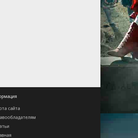
ормация
рта сайта
авообладателям
атьи
авная