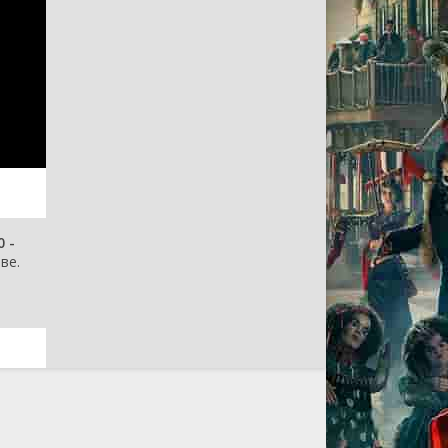
 -
ве.