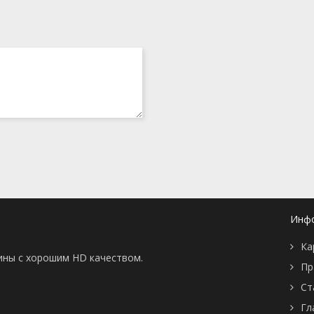
Инф
Ка
тины с хорошим HD качеством.
Пр
Ст
Гл