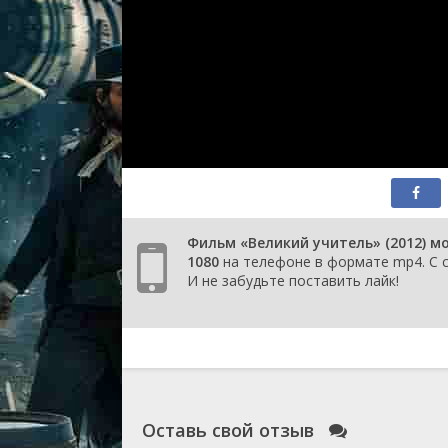
Фильм «Великий учитель» (2012) м
1080
на телефоне в формате mp4. С с
И не забудьте поставить лайк!
Оставь свой отзыв