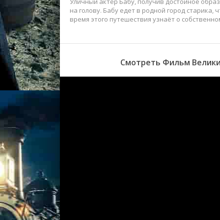
Уличный актёр Бабу, получив достойное образо
на голову. Бабу едет в родной город старика, 
время этого путешествия узнаёт о собственно
Смотреть Фильм Великий