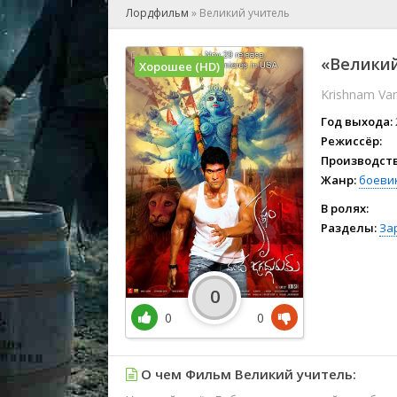
🎲 Игра
Лордфильм
»
Великий учитель
🎙 Концерт
👫 Мелод
«Великий
Хорошее (HD)
🕺 Мюзик
Krishnam Va
👨‍💻 Реал
🎤 Ток-шо
Год выхода:
🧙‍♀️ Фант
Режиссёр:
Производств
🏅 Церем
Жанр:
боеви
В ролях:
Разделы:
За
0
0
0
О чем Фильм Великий учитель: