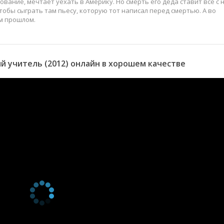
вание, мечтает уехать в Америку. Но смерть его деда ставит всё с 
чтобы сыграть там пьесу, которую тот написал перед смертью. А во
м прошлом.
 учитель (2012) онлайн в хорошем качестве