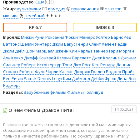
Производство:
США
🇺🇸
Жанр:
мультфильм
🧚‍♀️
комедия
🤪
приключения
🎒
фэнтези
🧝‍♂️
мюзикл
🕺
семейный
👨‍👩‍👧‍👦
6.7
6.3
В ролях:
Микки Руни
Роксанна ’Рокки’ Мейерс
Уолтер Барнс
Ред
Баттонс
Шелли Уинтерс
Джим Бакус
Генри Слейт
Хелен Редди
Джим Дэйл
Шон Маршалл
Джейн Кин
Чарльз Тайнер
Гэри Морган
Аль Кекко
Джефф Конэвей
Кэлвин Бартлетт
Джек Коллинз
Джонни
Сильвер
Роберт Истон
Артур Тови
Джо Росс
Кен Ренард
Деннис
Стюарт
Роберт Фулк
Чарли Каллас
Джордж Голден
Роджер Прайс
Бен Ригли
Patrick Dennis-Leigh
Ким Даймонд
Дебби Фрэш
Дина Энн
Роджерс
Разделы:
Зарубежные фильмы
Фильмы
Голливуд
14.05.2021
О чем Фильм Дракон Пита:
В эпицентре сюжета становится девятилетний мальчик-сирота,
сбежавший из своей приемной семьи, которая усыновила его
только в качестве рабочей силы. По сюжету "Дракона Пита" у