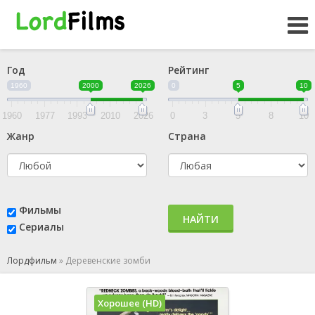
Год
Рейтинг
1960
2000
2026
0
5
10
1960
1977
1993
2010
2026
0
3
5
8
10
Жанр
Страна
Фильмы
НАЙТИ
Сериалы
Лордфильм
»
Деревенские зомби
Хорошее (HD)