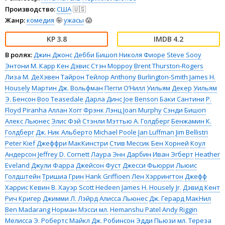
Производство:
США
🇺🇸
Жанр:
комедия
🤪
ужасы
😱
3.8
4.2
В ролях:
Джин Джонс
Дебби Бишоп
Николя Фиоре
Steve Sooy
Энтони М. Карр
Кен Дэвис
Стэн Морроу
Brent Thurston-Rogers
Лиза М. ДеХэвен
Тайрон Тейлор
Anthony Burlington-Smith
James H.
Housely
Мартин Дж. Вольфман
Пегги О’Нилл
Уильям Декер
Уильям
Э. Бенсон
Boo Teasedale
Дарла Динс
Joe Benson
Баки Сантини
P.
Floyd Piranha
Аллан Хогг
Фрэнк Лэнц
Joan Murphy
Сэнди Бишоп
Алекс Льюнес
Элис Фэй Стэнли
Мэттью А. Голдберг
Бенжамин К.
Голдберг
Дж. Ник Альберто
Michael Poole
Jan Luffman
Jim Bellistri
Peter Kief
Джеффри МакКинстри
Стив Мессик
Бен Хорней
Коул
Андерсон
Jeffrey D. Cornett
Лаура Энн Дарбин
Иван Эгберт
Heather
Eveland
Джули Фарра
Джейсон Фуст
Джесси Фьюрри
Льюис
Голдштейн
Тришиа Грин
Hank Griffioen
Лен Хэррингтон
Джефф
Харрис
Кевин В. Хауэр
Scott Hedeen
James H. Housely Jr.
Дэвид Кент
Рич Кригер
Джимми Л. Лэйрд
Алисса Льюнес
Дж. Герард МакНил
Ben Madarang
Норман Мэсси мл.
Hemanshu Patel
Andy Riggin
Мелисса Э. Робертс
Майкл Дж. Робинсон
Эдди Пьюзи мл.
Тереза