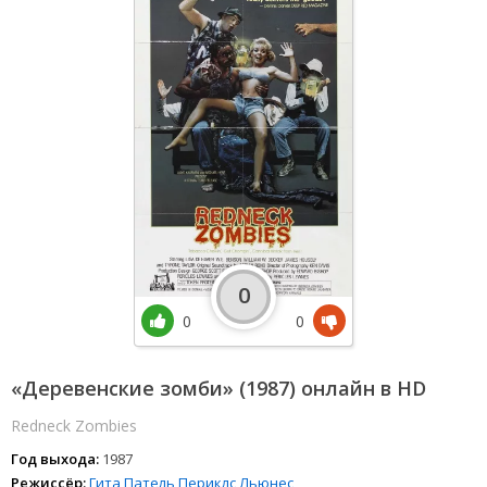
0
0
0
«Деревенские зомби» (1987) онлайн в HD
Redneck Zombies
Год выхода:
1987
Режиссёр:
Гита Патель
Периклс Льюнес