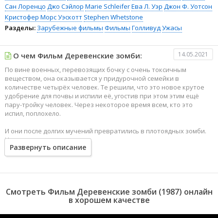
Сан Лоренцо
Джо Сэйлор
Marie Schleifer
Ева Л. Уэр
Джон Ф. Уотсон
Кристофер Морс Уэскотт
Stephen Whetstone
Разделы:
Зарубежные фильмы
Фильмы
Голливуд
Ужасы
14.05.2021
О чем Фильм Деревенские зомби:
По вине военных, перевозящих бочку с очень токсичным
веществом, она оказывается у придурочной семейки в
количестве четырёх человек. Те решили, что это новое крутое
удобрение для почвы и испили её, угостив при этом этим ещё
пару-тройку человек. Через некоторое время всем, кто это
испил, поплохело.
И они после долгих мучений превратились в плотоядных зомби.
На их счастье в тамошнем лесу оказались туристы и военные,
Развернуть описание
посланные разозлившимся начальником, который дал им
команду вернуть бочку. Прибавление зомби обеспечено...
Смотреть Фильм Деревенские зомби (1987) онлайн
в хорошем качестве