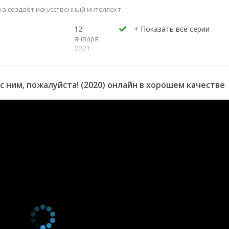
а создаёт искусственный интеллект.
12
января
2021
5
января
2021
с ним, пожалуйста! (2020) онлайн в хорошем качестве
29
декабря
2020
22
декабря
2020
15
декабря
2020
8
декабря
2020
1
декабря
2020