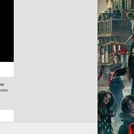
ем
ним,