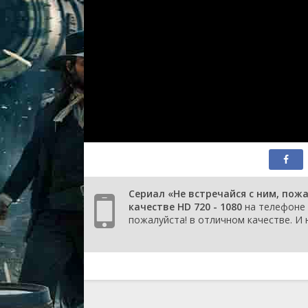
1 сезон
3 серия
1 сезон
2 серия
1 сезон
1 серия
Сериал «Не встречайся с ним, пож
качестве HD 720 - 1080
на телефоне в
пожалуйста! в отличном качестве. И 