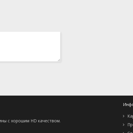
Инф
Ка
тины с хорошим HD качеством.
Пр