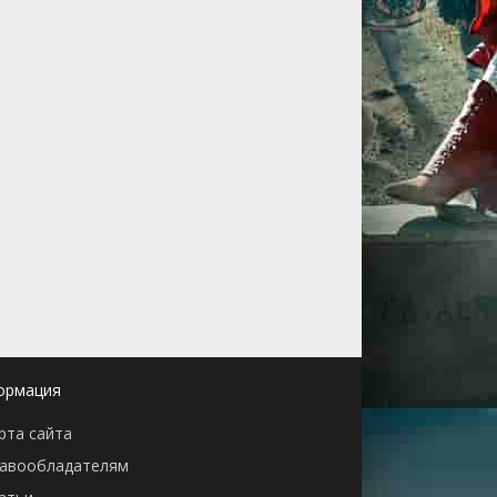
ормация
рта сайта
авообладателям