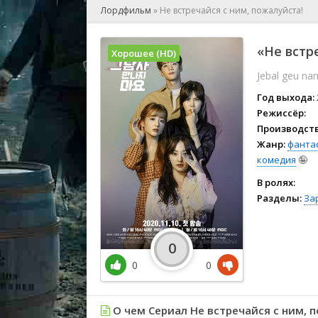
🎲 Игра
Лордфильм
»
Не встречайся с ним, пожалуйста!
🎙 Концерт
👫 Мелод
«Не встр
Хорошее (HD)
🕺 Мюзик
Jebal geu n
👨‍💻 Реал
🎤 Ток-шо
Год выхода:
🧙‍♀️ Фант
Режиссёр:
Производств
🏅 Церем
Жанр:
фанта
комедия
🤪
В ролях:
Разделы:
За
0
0
0
О чем Сериал Не встречайся с ним, п