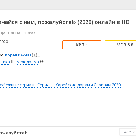
📖 История
🤪 Комедия
🎥 Короткометражка
🔪 Криминал
рама
🎼 Музыка
🧚‍♀️ Мультфильм
ечайся с ним, пожалуйста!» (2020) онлайн в HD
л
👨‍💼 Новости
🎒 Приключения
amja mannaji mayo
ьное тв
👨‍👩‍👧‍👦 Семейный
⚽ Спорт
у
🤯 Триллер
😱 Ужасы
2020
7.1
6.8
астика
🤠 Фильм-нуар
🧝‍♂️ Фэнтези
о:
Корея Южная
🇰🇷
ония
стика
🧙‍♀️
мелодрама
👫
рубежные сериалы
Сериалы
Корейские дорамы
Сериалы 2020
14.05.2
ожалуйста!: