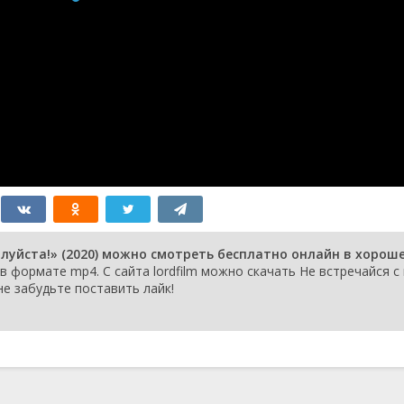
24
ноября
2020
17
ноября
2020
10
ноября
2020
алуйста!» (2020) можно смотреть бесплатно онлайн в хорош
 формате mp4. С сайта lordfilm можно скачать Не встречайся с 
не забудьте поставить лайк!