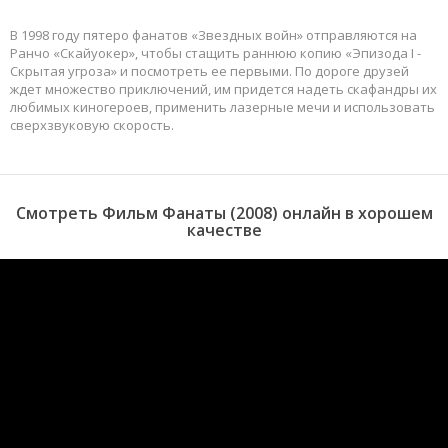
В 1998 году пятеро фанатов «Звездных войн» отправляются на
Ранчо «Скайуокер», чтобы стащить раннюю копию «Эпизода I -
Скрытая угроза» и посмотреть ее первыми. По дороге друзей
ждет множество приключений, им придется надеть скафандры их
любимых киногероев, применить лазерные мечи и использовать
сверхзвуковую скорость.
Смотреть Фильм Фанаты (2008) онлайн в хорошем
качестве