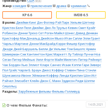
Производство:
США
🇺🇸
Жанр:
комедия
🤪
приключения
🎒
драма
😫
криминал
🔪
6.6
6.5
В ролях:
Джейми Кинг
Дэн Фоглер
Рэй Парк
Уильям Шетнер
Кристен Белл
Пелл Джеймс
Джо Ло Трульо
Кевин Смит
Крэйг
Робинсон
Дэнни Трехо
Сет Роген
Майкл Шэнкс
Дэвид Денман
Кристофер МакДональд
Джейсон Мьюз
Итан Сапли
Элли Грант
Чарльз Мартине
Дэнни МакБрайд
Кэрри Фишер
Кристофер
Джадж
Джей Барушель
Билли Ди Уильямс
Том Бишопс
Армин
Шимерман
Сэм Хантингтон
Крис Маркетт
Лу Тэйлор Пуччи
Ноа
Сеган
Питер Мейхью
Уилл Форте
Майя Милетич
Питер Рейнерт
Чак Борден
Хью Эллиот
Кларк Санчес
Исаак Кэппи
Гари Зиверс
Пол Грэйс
Чарли Б. Браун
Джесс Коффер
Стивен Пина
Стэнли
Шункамола
Ивонн Эйлмани-Коффер
Линда Криспин
Шон Ист
Рэйчел Элизабет Клейн
Джон С. Манн
Эддисон Ридж
Шэппи
Сишольц
Разделы:
Зарубежные фильмы
Фильмы
Голливуд
14.05.2021
О чем Фильм Фанаты: