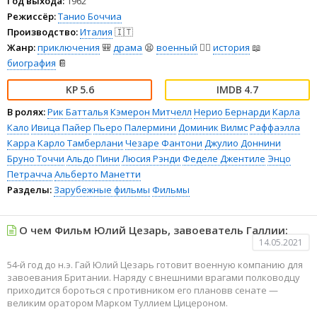
Год выхода:
1962
Режиссёр:
Танио Боччиа
Производство:
Италия
🇮🇹
Жанр:
приключения
🎒
драма
😫
военный
👨‍✈️
история
📖
биография
📔
5.6
4.7
В ролях:
Рик Батталья
Кэмерон Митчелл
Нерио Бернарди
Карла
Кало
Ивица Пайер
Пьеро Палермини
Доминик Вилмс
Раффаэлла
Карра
Карло Тамберлани
Чезаре Фантони
Джулио Доннини
Бруно Точчи
Альдо Пини
Люсия Рэнди
Феделе Джентиле
Энцо
Петрачча
Альберто Манетти
Разделы:
Зарубежные фильмы
Фильмы
О чем Фильм Юлий Цезарь, завоеватель Галлии:
14.05.2021
54-й год до н.э. Гай Юлий Цезарь готовит военную компанию для
завоевания Британии. Наряду с внешними врагами полководцу
приходится бороться с противником его плановв сенате —
великим оратором Марком Туллием Цицероном.