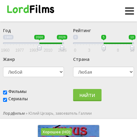
Год
Рейтинг
1960
2000
2026
0
5
10
1960
1977
1993
2010
2026
0
3
5
8
10
Жанр
Страна
Фильмы
НАЙТИ
Сериалы
Лордфильм
»
Юлий Цезарь, завоеватель Галлии
Хорошее (HD)