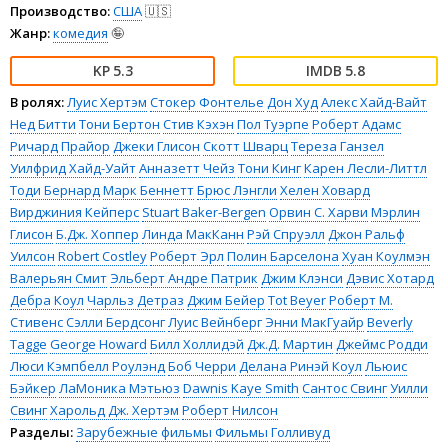
Производство:
США
🇺🇸
Жанр:
комедия
🤪
5.3
5.8
В ролях:
Луис Хертэм
Стокер Фонтелье
Дон Худ
Алекс Хайд-Вайт
Нед Битти
Тони Бертон
Стив Кэхэн
Пол Туэрпе
Роберт Адамс
Ричард Прайор
Джеки Глисон
Скотт Шварц
Тереза Ганзел
Уилфрид Хайд-Уайт
Анназетт Чейз
Тони Кинг
Карен Лесли-Литтл
Тоди Бернард
Марк Беннетт
Брюс Лэнгли
Хелен Ховард
Вирджиния Кейперс
Stuart Baker-Bergen
Орвин С. Харви
Мэрлин
Глисон
Б.Дж. Хоппер
Линда МакКанн
Рэй Спруэлл
Джон Ральф
Уилсон
Robert Costley
Роберт Эрл
Полин Барселона
Хуан Коулмэн
Валерьян Смит
Эльберт Андре Патрик
Джим Клэнси
Дэвис Хотард
Дебра Коул
Чарльз Детраз
Джим Бейер
Tot Beyer
Роберт М.
Стивенс
Сэлли Бердсонг
Луис Вейнберг
Энни МакГуайр
Beverly
Tagge
George Howard
Билл Холлидэй
Дж.Д. Мартин
Джеймс Родди
Люси Кэмпбелл Роулэнд
Боб Черри
Делана Ринэй Коул
Льюис
Бэйкер
ЛаМоника Мэтьюз
Dawnis Kaye Smith
Сантос Свинг
Уилли
Свинг
Харольд Дж. Хертэм
Роберт Нилсон
Разделы:
Зарубежные фильмы
Фильмы
Голливуд