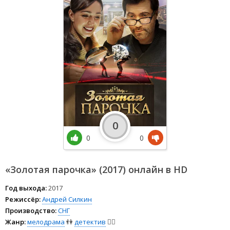
0
0
0
«Золотая парочка» (2017) онлайн в HD
Год выхода:
2017
Режиссёр:
Андрей Силкин
Производство:
СНГ
Жанр:
мелодрама
👫
детектив
🕵️‍♂️