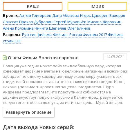
6.3
0
В ролях:
Артем Григорьев
Дана Абызова
Игорь Цицорин
Валерия
Ланская
Прохор Дубравин
Сергей Муравьёв
Михаил Дорожкин
Алёна Коломина
Никита Шепелев
Олег Блинов
Разделы:
Русские фильмы
Фильмы
Россия
Фильмы 2017
Фильмы
стран СНГ
14.05.2021
О чем Фильм Золотая парочка:
Полиция уже год не может поймать влюбленную пару, которая
совершает дерзкие налеты на ювелирные магазины и всякий раз
забирает по одному самому ценному экземпляру, усыпляя всех
свидетелей с помощью газа и не оставляя никаких следов. И вот,
наконец появилась крохотная зацепка: следователь Шура
Андреева предполагает, что преступники собираются на
двухдневную групповую экскурсию в Калининград; разумеется,
не для того, чтобы отдохнуть, их истинная цель – Музей янтаря.
Развернуть описание
Начальника доводы Шуры не убедили, он отказывается
проводить операцию, и Шура, на свой страх и риск, отправляется
на экскурсию одна, под видом простой туристки. Точнее, не одна,
Дата выхода новых серий:
а с любимым мужем Юрой, который и не подозревает, что эта