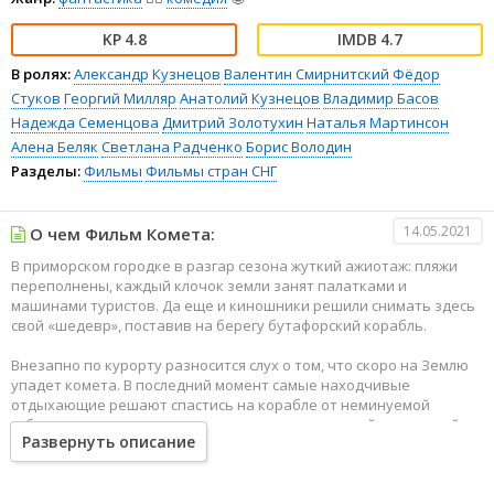
4.8
4.7
В ролях:
Александр Кузнецов
Валентин Смирнитский
Фёдор
Стуков
Георгий Милляр
Анатолий Кузнецов
Владимир Басов
Надежда Семенцова
Дмитрий Золотухин
Наталья Мартинсон
Алена Беляк
Светлана Радченко
Борис Володин
Разделы:
Фильмы
Фильмы стран СНГ
14.05.2021
О чем Фильм Комета:
В приморском городке в разгар сезона жуткий ажиотаж: пляжи
переполнены, каждый клочок земли занят палатками и
машинами туристов. Да еще и киношники решили снимать здесь
свой «шедевр», поставив на берегу бутафорский корабль.
Внезапно по курорту разносится слух о том, что скоро на Землю
упадет комета. В последний момент самые находчивые
отдыхающие решают спастись на корабле от неминуемой
гибели, внеся неожиданные изменения в сценарий съемочной
Развернуть описание
группы...