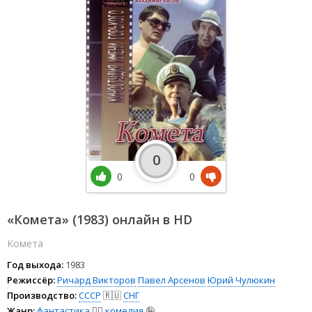
0
0
0
«Комета» (1983) онлайн в HD
Комета
Год выхода:
1983
Режиссёр:
Ричард Викторов
Павел Арсенов
Юрий Чулюкин
Производство:
СССР
🇷🇺
СНГ
Жанр:
фантастика
🧙‍♀️
комедия
🤪