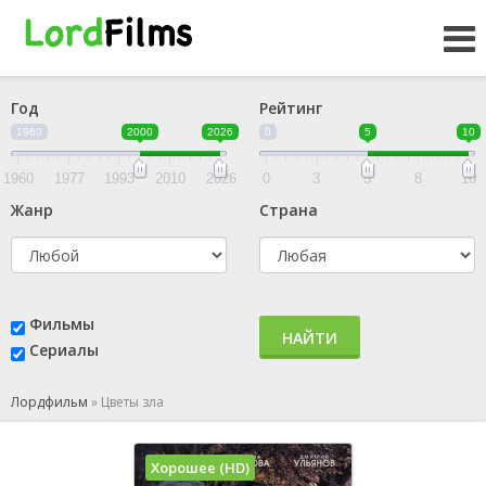
Год
Рейтинг
1960
2000
2026
0
5
10
1960
1977
1993
2010
2026
0
3
5
8
10
Жанр
Страна
Фильмы
НАЙТИ
Сериалы
Лордфильм
»
Цветы зла
Хорошее (HD)