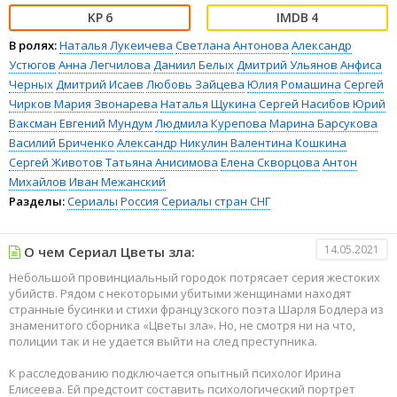
6
4
В ролях:
Наталья Лукеичева
Светлана Антонова
Александр
Устюгов
Анна Легчилова
Даниил Белых
Дмитрий Ульянов
Анфиса
Черных
Дмитрий Исаев
Любовь Зайцева
Юлия Ромашина
Сергей
Чирков
Мария Звонарева
Наталья Щукина
Сергей Насибов
Юрий
Ваксман
Евгений Мундум
Людмила Курепова
Марина Барсукова
Василий Бриченко
Александр Никулин
Валентина Кошкина
Сергей Животов
Татьяна Анисимова
Елена Скворцова
Антон
Михайлов
Иван Межанский
Разделы:
Сериалы
Россия
Сериалы стран СНГ
14.05.2021
О чем Сериал Цветы зла:
Небольшой провинциальный городок потрясает серия жестоких
убийств. Рядом с некоторыми убитыми женщинами находят
странные бусинки и стихи французского поэта Шарля Бодлера из
знаменитого сборника «Цветы зла». Но, не смотря ни на что,
полиции так и не удается выйти на след преступника.
К расследованию подключается опытный психолог Ирина
Елисеева. Ей предстоит составить психологический портрет