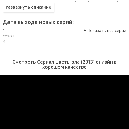
преступника и разгадать его зловещий план. Но удастся ли ей
Развернуть описание
остановить лавину убийств?
Дата выхода новых серий:
1
сезон
4
серия
1
сезон
Смотреть Сериал Цветы зла (2013) онлайн в
3
хорошем качестве
серия
1
сезон
2
серия
1
сезон
1
серия