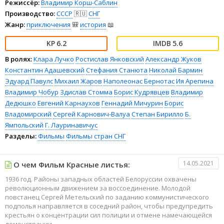
Режиссёр:
Владимир Корш-Саблин
Производство:
СССР
🇷🇺
СНГ
Жанр:
приключения
🎒
история
📖
6.2
5.6
В ролях:
Клара Лучко
Ростислав Янковский
Александр Жуков
Константин Адашевский
Стефания Станюта
Николай Бармин
Эдуард Павулс
Михаил Жаров
Наполеонас Бернотас
Ия Арепина
Владимир Чобур
Здислав Стомма
Борис Кудрявцев
Владимир
Дедюшко
Евгений Карнаухов
Геннадий Мичурин
Борис
Владомирский
Сергей Карнович-Валуа
Степан Бирилло
Б.
Ямпольский
Г. Лауринавичус
Разделы:
Фильмы
Фильмы стран СНГ
14.05.2021
О чем Фильм Красные листья:
1936 год. Районы западных областей Белоруссии охвачены
революционным движением за воссоединение. Молодой
повстанец Сергей Метельский по заданию коммунистического
подполья направляется в соседний район, чтобы предупредить
крестьян о концентрации сил полиции и отмене намечающейся
демонстрации...